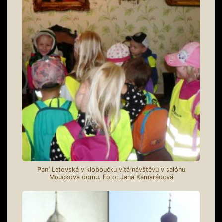
Paní Letovská v kloboučku vítá návštěvu v salónu
Moučkova domu. Foto: Jana Kamarádová