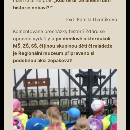
mám chuť se ptát:
„Kdo tvrdí, že dnešní děti
historie nebaví?!“
Text: Kamila Dvořáková
Komentované procházky historií Žďáru se
opravdu vydařily a
po domluvě s kteroukoli
MŠ, ZŠ, SŠ, či jinou skupinou dětí či mládeže
je Regionální muzeum připraveno si
podobnou akci zopakovat!