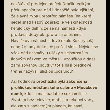
navštěvují prodejnu hraček Dráčik. Velkým
překvapením pro děti i dospělé bylo zjištění,
že slavná ryba uprostřed náměstí (na které
seděl snad každý Žďárák) je ve skutečnosti
heraldický delfín, že se na náměstí kdysi
prodával dobytek (proto se dnešnímu
Havlíčkovu náměstí lidově říkalo Kozí rynek),
nebo že tudy dokonce prošli i sloni. Nejvíce se
však děti nasmály u uličky s nejsprostším
lidovým názvem ve městě - uzoučkou a dnes
zamřížovanou „soutku“ totiž naši předkové
trefně nazývali uličkou „posr.nou“.
Asi hodinová
procházka byla zakončena
prohlídkou měšťanského salónu v Moučkově
domě
, kde se malí badatelé seznámili se
životem bez televize, mobilu a tekoucí vody,
ale zato s nádherným piánem, knihami,