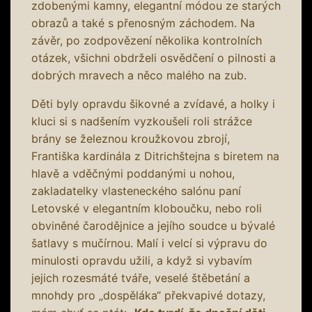
zdobenými kamny, elegantní módou ze starých
obrazů a také s přenosným záchodem. Na
závěr, po zodpovězení několika kontrolních
otázek, všichni obdrželi osvědčení o pilnosti a
dobrých mravech a něco malého na zub.
Děti byly opravdu šikovné a zvídavé, a holky i
kluci si s nadšením vyzkoušeli roli strážce
brány se železnou kroužkovou zbrojí,
Františka kardinála z Ditrichštejna s biretem na
hlavě a vděčnými poddanými u nohou,
zakladatelky vlasteneckého salónu paní
Letovské v elegantním kloboučku, nebo roli
obviněné čarodějnice a jejího soudce u bývalé
šatlavy s mučírnou. Malí i velcí si výpravu do
minulosti opravdu užili, a když si vybavím
jejich rozesmáté tváře, veselé štěbetání a
mnohdy pro „dospěláka“ překvapivé dotazy,