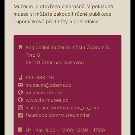
Muzeum je otevřeno celoročně. V pokladně
muzea si můžete zakoupit různé publikace
i upomínkové předměty a pohlednice.
Regionální muzeum města Žďáru n.S.
Tvrz 8
591 01 Žďár nad Sázavou
566 688 116
muzeum@zdarns.cz
muzeum.zdar.cz
www.do-muzea.cz
instagram.com/muzeum_na_tvrzi
facebook.com/muzeumzdar
Út - Ne: 9:00 - 12:00, 12:30 - 17:00