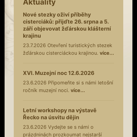
Aktuality
Nové stezky oživí příběhy
cisterciáků: přijďte 26. srpna a 5.
září objevovat žďárskou klášterní
krajinu
23.7.2026
Otevření turistických stezek
žďárskou cisterciáckou krajinou.
více...
XVI. Muzejní noc 12.6.2026
23.6.2026
Připomeňte si s námi letošní
ročník muzejní noci.
více...
Letní workshopy na výstavě
Řecko na úsvitu dějin
23.6.2026
Vydejte se s námi o
prázdninách prozkoumat nejstarší