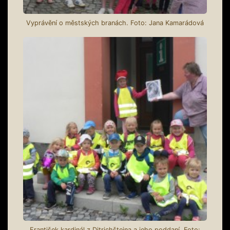
Vyprávění o městských branách. Foto: Jana Kamarádová
František kardinál z Ditrichštejna a jeho poddaní. Foto: