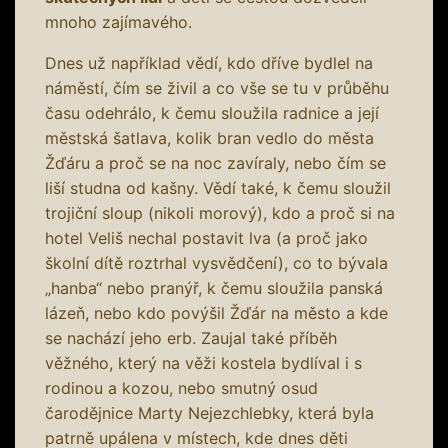
mnoho zajímavého.
Dnes už například vědí, kdo dříve bydlel na
náměstí, čím se živil a co vše se tu v průběhu
času odehrálo, k čemu sloužila radnice a její
městská šatlava, kolik bran vedlo do města
Žďáru a proč se na noc zavíraly, nebo čím se
liší studna od kašny. Vědí také, k čemu sloužil
trojiční sloup (nikoli morový), kdo a proč si na
hotel Veliš nechal postavit lva (a proč jako
školní dítě roztrhal vysvědčení), co to bývala
„hanba“ nebo pranýř, k čemu sloužila panská
lázeň, nebo kdo povýšil Žďár na město a kde
se nachází jeho erb. Zaujal také příběh
věžného, který na věži kostela bydlíval i s
rodinou a kozou, nebo smutný osud
čarodějnice Marty Nejezchlebky, která byla
patrně upálena v místech, kde dnes děti