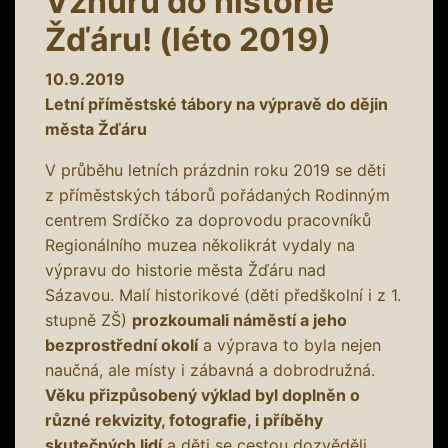
Vzhůru do historie
Žďáru! (léto 2019)
10.9.2019
Letní příměstské tábory na výpravě do dějin
města Žďáru
V průběhu letních prázdnin roku 2019 se děti
z příměstských táborů pořádaných Rodinným
centrem Srdíčko za doprovodu pracovníků
Regionálního muzea několikrát vydaly na
výpravu do historie města Žďáru nad
Sázavou. Malí historikové (děti předškolní i z 1.
stupně ZŠ)
prozkoumali náměstí a jeho
bezprostřední okolí
a výprava to byla nejen
naučná, ale místy i zábavná a dobrodružná.
Věku přizpůsobený výklad byl doplněn o
různé rekvizity, fotografie, i příběhy
skutečných lidí
a děti se cestou dozvěděli