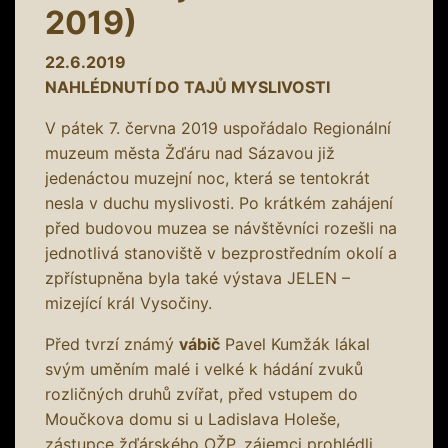
2019)
22.6.2019
NAHLÉDNUTÍ DO TAJŮ MYSLIVOSTI
V pátek 7. června 2019 uspořádalo Regionální
muzeum města Žďáru nad Sázavou již
jedenáctou muzejní noc, která se tentokrát
nesla v duchu myslivosti. Po krátkém zahájení
před budovou muzea se návštěvníci rozešli na
jednotlivá stanoviště v bezprostředním okolí a
zpřístupněna byla také výstava JELEN –
mizející král Vysočiny.
Před tvrzí známý
vábič
Pavel Kumžák lákal
svým uměním malé i velké k hádání zvuků
rozličných druhů zvířat, před vstupem do
Moučkova domu si u Ladislava Holeše,
zástupce žďárského OŽP, zájemci prohlédli