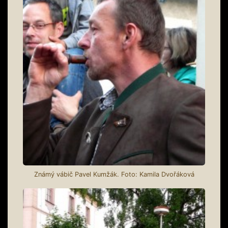
Známý vábič Pavel Kumžák. Foto: Kamila Dvořáková