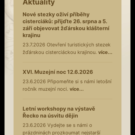
Aktuality
Nové stezky oživí příběhy
cisterciáků: přijďte 26. srpna a 5.
září objevovat žďárskou klášterní
krajinu
23.7.2026
Otevření turistických stezek
žďárskou cisterciáckou krajinou.
více...
XVI. Muzejní noc 12.6.2026
23.6.2026
Připomeňte si s námi letošní
ročník muzejní noci.
více...
Letní workshopy na výstavě
Řecko na úsvitu dějin
23.6.2026
Vydejte se s námi o
prázdninách prozkoumat nejstarší