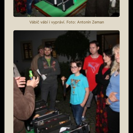
Vábič vábí i vypráví. Foto: Antonín Zeman