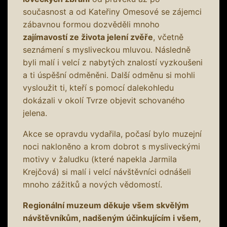
současnost a od Kateřiny Omesové se zájemci
zábavnou formou dozvěděli mnoho
zajímavostí ze života jelení zvěře
, včetně
seznámení s mysliveckou mluvou. Následně
byli malí i velcí z nabytých znalostí vyzkoušeni
a ti úspěšní odměněni. Další odměnu si mohli
vysloužit ti, kteří s pomocí dalekohledu
dokázali v okolí Tvrze objevit schovaného
jelena.
Akce se opravdu vydařila, počasí bylo muzejní
noci nakloněno a krom dobrot s mysliveckými
motivy v žaludku (které napekla Jarmila
Krejčová) si malí i velcí návštěvníci odnášeli
mnoho zážitků a nových vědomostí.
Regionální muzeum děkuje všem skvělým
návštěvníkům, nadšeným účinkujícím i všem,