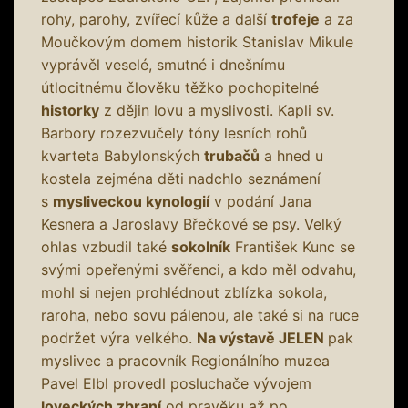
rohy, parohy, zvířecí kůže a další
trofeje
a za
Moučkovým domem historik Stanislav Mikule
vyprávěl veselé, smutné i dnešnímu
útlocitnému člověku těžko pochopitelné
historky
z dějin lovu a myslivosti. Kapli sv.
Barbory rozezvučely tóny lesních rohů
kvarteta Babylonských
trubačů
a hned u
kostela zejména děti nadchlo seznámení
s
mysliveckou kynologií
v podání Jana
Kesnera a Jaroslavy Břečkové se psy. Velký
ohlas vzbudil také
sokolník
František Kunc se
svými opeřenými svěřenci, a kdo měl odvahu,
mohl si nejen prohlédnout zblízka sokola,
raroha, nebo sovu pálenou, ale také si na ruce
podržet výra velkého.
Na výstavě JELEN
pak
myslivec a pracovník Regionálního muzea
Pavel Elbl provedl posluchače vývojem
loveckých zbraní
od pravěku až po