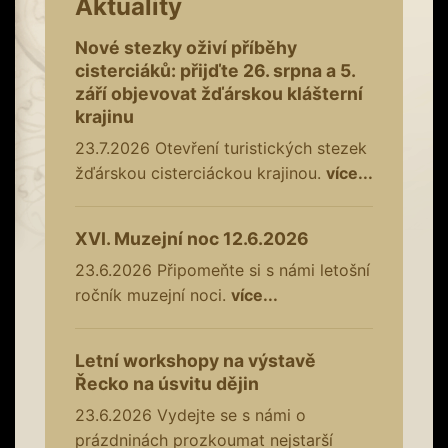
Aktuality
Nové stezky oživí příběhy
cisterciáků: přijďte 26. srpna a 5.
září objevovat žďárskou klášterní
krajinu
23.7.2026
Otevření turistických stezek
žďárskou cisterciáckou krajinou.
více...
XVI. Muzejní noc 12.6.2026
23.6.2026
Připomeňte si s námi letošní
ročník muzejní noci.
více...
Letní workshopy na výstavě
Řecko na úsvitu dějin
23.6.2026
Vydejte se s námi o
prázdninách prozkoumat nejstarší