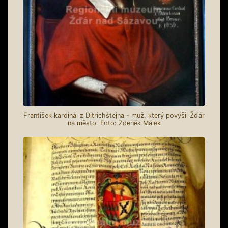
František kardinál z Ditrichštejna - muž, který povýšil Žďár
na město. Foto: Zdeněk Málek