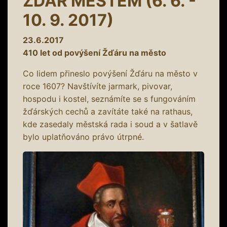
ŽĎÁR MĚSTEM (6. 6. -
10. 9. 2017)
23.6.2017
410 let od povýšení Žďáru na město
Co lidem přineslo povýšení Žďáru na město v
roce 1607? Navštívíte jarmark, pivovar,
hospodu i kostel, seznámíte se s fungováním
žďárských cechů a zavítáte také na rathaus,
kde zasedaly městská rada i soud a v šatlavě
bylo uplatňováno právo útrpné.