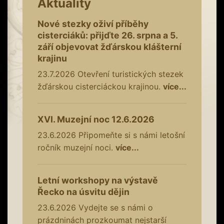
Aktuality
Nové stezky oživí příběhy
cisterciáků: přijďte 26. srpna a 5.
září objevovat žďárskou klášterní
krajinu
23.7.2026
Otevření turistických stezek
žďárskou cisterciáckou krajinou.
více...
XVI. Muzejní noc 12.6.2026
23.6.2026
Připomeňte si s námi letošní
ročník muzejní noci.
více...
Letní workshopy na výstavě
Řecko na úsvitu dějin
23.6.2026
Vydejte se s námi o
prázdninách prozkoumat nejstarší