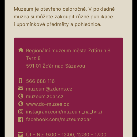
Muzeum je otevřeno celoročně. V pokladně
muzea si můžete zakoupit různé publikace
i upomínkové předměty a pohlednice.
Regionální muzeum města Žďáru n.S.
Tvrz 8
591 01 Žďár nad Sázavou
566 688 116
muzeum@zdarns.cz
muzeum.zdar.cz
www.do-muzea.cz
instagram.com/muzeum_na_tvrzi
facebook.com/muzeumzdar
Út - Ne: 9:00 - 12:00, 12:30 - 17:00