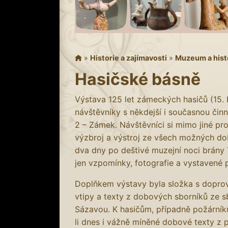
»
Historie a zajímavosti
»
Muzeum a hist
Hasičské básně
Výstava 125 let zámeckých hasičů (15. 
návštěvníky s někdejší i současnou či
2 – Zámek. Návštěvníci si mimo jiné pro
výzbroj a výstroj ze všech možných dob
dva dny po deštivé muzejní noci brány 
jen vzpomínky, fotografie a vystavené 
Doplňkem výstavy byla složka s dopr
vtipy a texty z dobových sborníků ze 
Sázavou. K hasičům, případně požárníků
li dnes i vážně míněné dobové texty z p