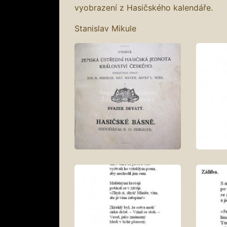
vyobrazení z Hasičského kalendáře.
Stanislav Mikule