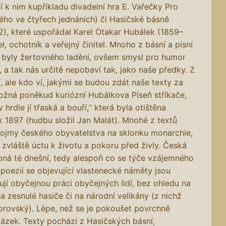
 k nim kupříkladu divadelní hra E. Vařečky Pro
kého ve čtyřech jednáních) či Hasičské básně
2), které uspořádal Karel Otakar Hubálek (1859–
l, ochotník a veřejný činitel. Mnoho z básní a písní
 byly žertovného ladění, ovšem smysl pro humor
, a tak nás určitě nepobaví tak, jako naše předky. Z
, ale kdo ví, jakými se budou zdát naše texty za
možná poněkud kuriózní Hubálkova Píseň stříkače,
 hrdle jí třaská a bouří,“ která byla otištěna
k 1897 (hudbu složil Jan Malát). Mnohé z textů
 dojmy českého obyvatelstva na sklonku monarchie,
a zvláště úctu k životu a pokoru před živly. Česká
obná té dnešní, tedy alespoň co se týče vzájemného
poezii se objevující vlastenecké náměty jsou
jí obyčejnou práci obyčejných lidí, bez ohledu na
 zesnulé hasiče či na národní velikány (z nichž
Borovský). Lépe, než se je pokoušet povrchně
kázek. Texty pochází z Hasičských básní,