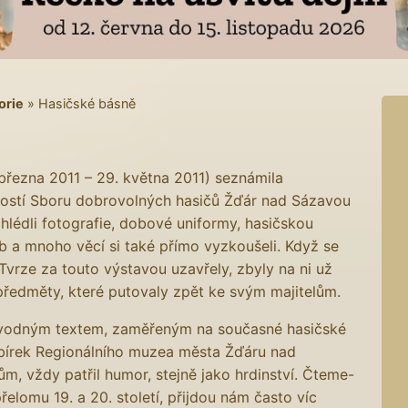
orie
»
Hasičské básně
března 2011 – 29. května 2011) seznámila
nností Sboru dobrovolných hasičů Žďár nad Sázavou
hlédli fotografie, dobové uniformy, hasičskou
 a mnoho věcí si také přímo vyzkoušeli. Když se
Tvrze za touto výstavou uzavřely, zbyly na ni už
předměty, které putovaly zpět ke svým majitelům.
ovodným textem, zaměřeným na současné hasičské
sbírek Regionálního muzea města Žďáru nad
m, vždy patřil humor, stejně jako hrdinství. Čteme-
řelomu 19. a 20. století, přijdou nám často víc