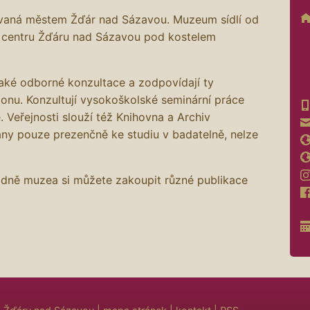
ovaná městem Žďár nad Sázavou. Muzeum sídlí od
 centru Žďáru nad Sázavou pod kostelem
také odborné konzultace a zodpovídají ty
ionu. Konzultují vysokoškolské seminární práce
. Veřejnosti slouží též Knihovna a Archiv
ány pouze prezenčně ke studiu v badatelně, nelze
adně muzea si můžete zakoupit různé publikace