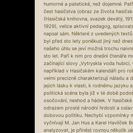
humorné a patetické, než dojemné. Patří
čest hasičstva (obraz ze života hasičs
(Hasičská knihovna, svazek devátý, 191
1929), velice aktivní pedagog, spisovate
napsal sám. Některé z uvedených textů
byl před sto lety poněkud jiný než dnes
našeho úhlu se jeví možná trochu naivní
sto let. Paří k nim pro dnešní čtenáře 
začínající slovy „Vytryskla voda hubicí, v
například v Hasičském kalendáři pro ro
velmi precizně charakterizují náladu a
jejich lásku k vlasti, k rodnému jazyku 
politická scéna byla již v té době pod
osočování, neshod a hádek. V hasičské 
odrazem prosté národní hrdosti a oslavu
dobovou politiku. Nechybí vzpomínky na
vyčnívají M. Jan Hus a Karel Havlíček 
analyzovat, je přinést rovnou několik u