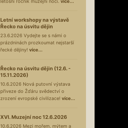
letošní ročník muzejní noci.
více...
Letní workshopy na výstavě
Řecko na úsvitu dějin
23.6.2026
Vydejte se s námi o
prázdninách prozkoumat nejstarší
řecké dějiny!
více...
Řecko na úsvitu dějin (12.6. -
15.11.2026)
10.6.2026
Nová putovní výstava
přiveze do Žďáru svědectví o
zrození evropské civilizace!
více...
XVI. Muzejní noc 12.6.2026
10.6.2026
Mezi mořem, mýtem a