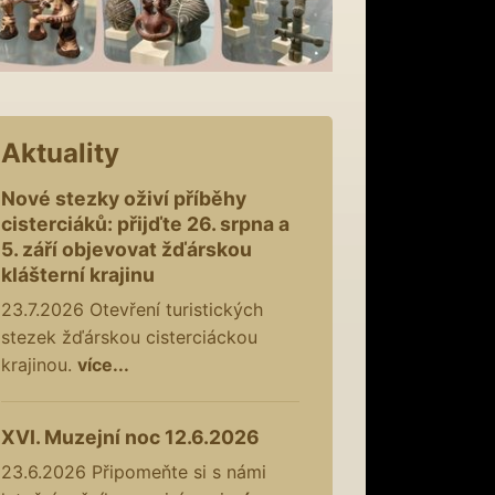
Aktuality
Nové stezky oživí příběhy
cisterciáků: přijďte 26. srpna a
5. září objevovat žďárskou
klášterní krajinu
23.7.2026
Otevření turistických
stezek žďárskou cisterciáckou
krajinou.
více...
XVI. Muzejní noc 12.6.2026
23.6.2026
Připomeňte si s námi