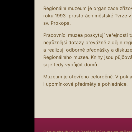
Regionální muzeum je organizace zřiz
roku 1993 prostorách městské Tvrze v
sv. Prokopa.
Pracovníci muzea poskytují veřejnosti 
nejrůznější dotazy převážně z dějin reg
a realizují odborné přednášky a diskuze
Regionálního muzea. Knihy jsou půjčov
si je tedy vypůjčit domů.
Muzeum je otevřeno celoročně. V pokl
i upomínkové předměty a pohlednice.