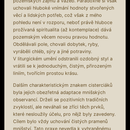
pozemských zájmů a vazeb. Paradoxně si však
uchovali hluboké vnímání hodnoty stvořených
věcí a lidských potřeb, což však z mého
pohledu není v rozporu, neboť právě hluboce
prožívaná spiritualita (až kontemplace) dává
pozemským věcem novou pravou hodnotu.
Obdělávali pole, chovali dobytek, ryby,
vyráběli chléb, sýry a jiné potraviny.
V liturgickém umění odstranili ozdobný styl a
vrátili se k jednoduchým, čistým, přirozeným
liniím, tvořícím prostou krásu.
Dalším charakteristickým znakem cisterciáků
byla jejich obezřetná adaptace mnišských
observancí. Drželi se pozitivních tradičních
zvyklostí, ale neváhali se zříci těch prvků,
které nesloužily účelu, pro nějž byly zavedeny.
Cílem bylo vždy uchování čistých pramenů
mnišství. Tato praxe nevedla k vyhraněnému