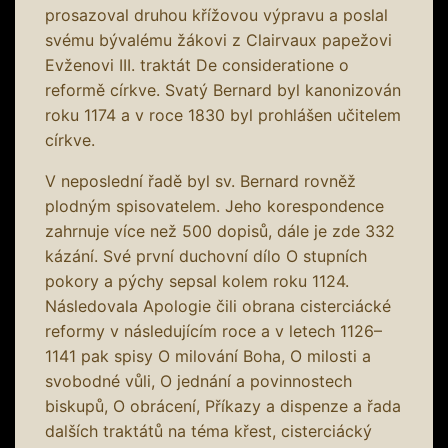
prosazoval druhou křížovou výpravu a poslal
svému bývalému žákovi z Clairvaux papežovi
Evženovi III. traktát De consideratione o
reformě církve. Svatý Bernard byl kanonizován
roku 1174 a v roce 1830 byl prohlášen učitelem
církve.
V neposlední řadě byl sv. Bernard rovněž
plodným spisovatelem. Jeho korespondence
zahrnuje více než 500 dopisů, dále je zde 332
kázání. Své první duchovní dílo O stupních
pokory a pýchy sepsal kolem roku 1124.
Následovala Apologie čili obrana cisterciácké
reformy v následujícím roce a v letech 1126–
1141 pak spisy O milování Boha, O milosti a
svobodné vůli, O jednání a povinnostech
biskupů, O obrácení, Příkazy a dispenze a řada
dalších traktátů na téma křest, cisterciácký