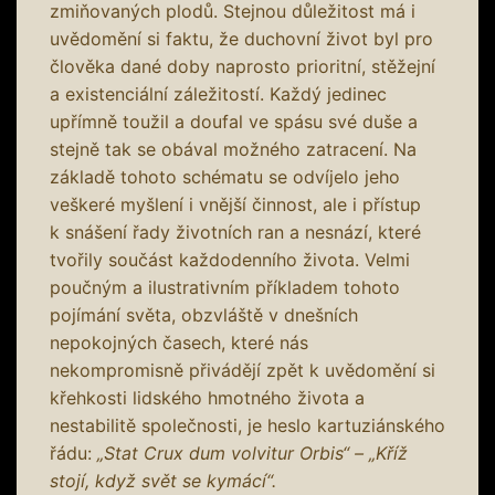
zmiňovaných plodů. Stejnou důležitost má i
uvědomění si faktu, že duchovní život byl pro
člověka dané doby naprosto prioritní, stěžejní
a existenciální záležitostí. Každý jedinec
upřímně toužil a doufal ve spásu své duše a
stejně tak se obával možného zatracení. Na
základě tohoto schématu se odvíjelo jeho
veškeré myšlení i vnější činnost, ale i přístup
k snášení řady životních ran a nesnází, které
tvořily součást každodenního života. Velmi
poučným a ilustrativním příkladem tohoto
pojímání světa, obzvláště v dnešních
nepokojných časech, které nás
nekompromisně přivádějí zpět k uvědomění si
křehkosti lidského hmotného života a
nestabilitě společnosti, je heslo kartuziánského
řádu:
„Stat Crux dum volvitur Orbis“ – „Kříž
stojí, když svět se kymácí“.