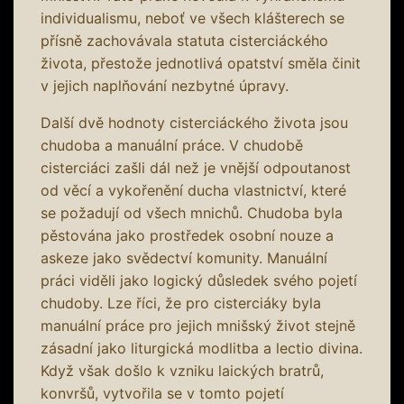
individualismu, neboť ve všech klášterech se
přísně zachovávala statuta cisterciáckého
života, přestože jednotlivá opatství směla činit
v jejich naplňování nezbytné úpravy.
Další dvě hodnoty cisterciáckého života jsou
chudoba a manuální práce. V chudobě
cisterciáci zašli dál než je vnější odpoutanost
od věcí a vykořenění ducha vlastnictví, které
se požadují od všech mnichů. Chudoba byla
pěstována jako prostředek osobní nouze a
askeze jako svědectví komunity. Manuální
práci viděli jako logický důsledek svého pojetí
chudoby. Lze říci, že pro cisterciáky byla
manuální práce pro jejich mnišský život stejně
zásadní jako liturgická modlitba a lectio divina.
Když však došlo k vzniku laických bratrů,
konvršů, vytvořila se v tomto pojetí