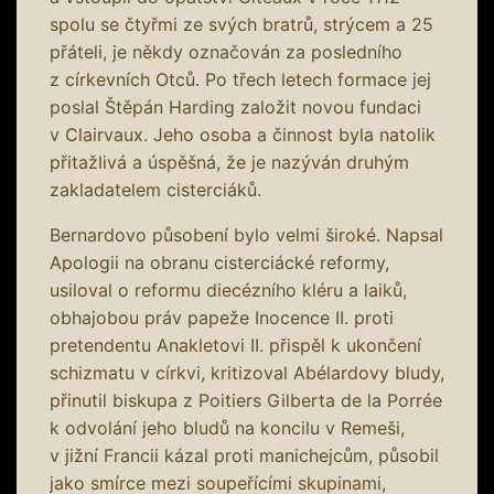
spolu se čtyřmi ze svých bratrů, strýcem a 25
přáteli, je někdy označován za posledního
z církevních Otců. Po třech letech formace jej
poslal Štěpán Harding založit novou fundaci
v Clairvaux. Jeho osoba a činnost byla natolik
přitažlivá a úspěšná, že je nazýván druhým
zakladatelem cisterciáků.
Bernardovo působení bylo velmi široké. Napsal
Apologii na obranu cisterciácké reformy,
usiloval o reformu diecézního kléru a laiků,
obhajobou práv papeže Inocence II. proti
pretendentu Anakletovi II. přispěl k ukončení
schizmatu v církvi, kritizoval Abélardovy bludy,
přinutil biskupa z Poitiers Gilberta de la Porrée
k odvolání jeho bludů na koncilu v Remeši,
v jižní Francii kázal proti manichejcům, působil
jako smírce mezi soupeřícími skupinami,