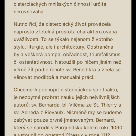
cisterciáckých mnišských činností určitá
nerovnováha.
Nutno říci, že cisterciácký život provázela
naprosto zřetelná prostota charakterizovaná
uvážlivostí. To se týkalo nejenom životního
stylu, liturgie, ale i architektury. Odstraněna
byla veškerá pompa, obřadnost, triumfalismus
či ostentativnost. Netoužili po ničem jiném než
věrně žít podle řehole sv. Benedikta a zcela se
věnovat modlitbě a manuální práci.
Chceme-li pochopit cisterciáckou spiritualitu,
je nezbytné probrat nauku jejich nejvlivnějších
autorů: sv. Bernarda, bl. Viléma ze St. Thierry a
sv. Aelreda z Rievaulx. Nicméně my se budeme
zabývat pouze prvně jmenovaným. Bernard,
který se narodil v Burgundsku kolem roku 1090
a vstoupil do opatství Cîteaux v roce 1112