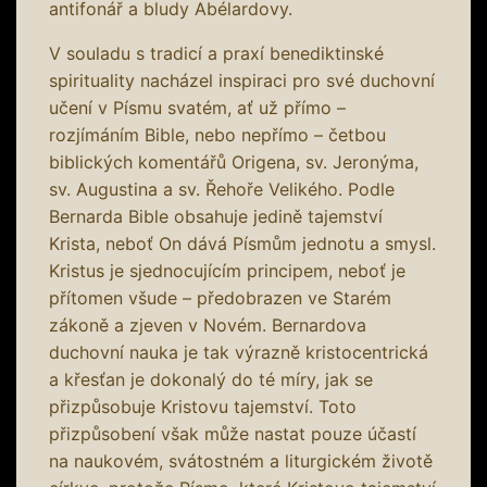
antifonář a bludy Abélardovy.
V souladu s tradicí a praxí benediktinské
spirituality nacházel inspiraci pro své duchovní
učení v Písmu svatém, ať už přímo –
rozjímáním Bible, nebo nepřímo – četbou
biblických komentářů Origena, sv. Jeronýma,
sv. Augustina a sv. Řehoře Velikého. Podle
Bernarda Bible obsahuje jedině tajemství
Krista, neboť On dává Písmům jednotu a smysl.
Kristus je sjednocujícím principem, neboť je
přítomen všude – předobrazen ve Starém
zákoně a zjeven v Novém. Bernardova
duchovní nauka je tak výrazně kristocentrická
a křesťan je dokonalý do té míry, jak se
přizpůsobuje Kristovu tajemství. Toto
přizpůsobení však může nastat pouze účastí
na naukovém, svátostném a liturgickém životě