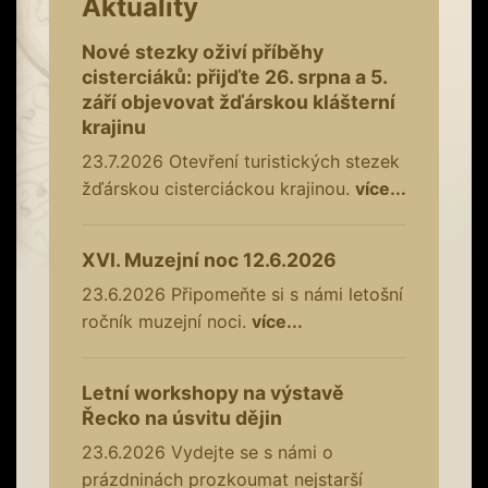
Aktuality
Nové stezky oživí příběhy
cisterciáků: přijďte 26. srpna a 5.
září objevovat žďárskou klášterní
krajinu
23.7.2026
Otevření turistických stezek
žďárskou cisterciáckou krajinou.
více...
XVI. Muzejní noc 12.6.2026
23.6.2026
Připomeňte si s námi letošní
ročník muzejní noci.
více...
Letní workshopy na výstavě
Řecko na úsvitu dějin
23.6.2026
Vydejte se s námi o
prázdninách prozkoumat nejstarší