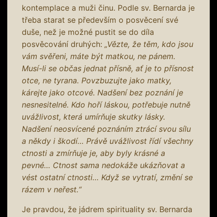
kontemplace a muži činu. Podle sv. Bernarda je
třeba starat se především o posvěcení své
duše, než je možné pustit se do díla
posvěcování druhých:
„Vězte, že těm, kdo jsou
vám svěřeni, máte být matkou, ne pánem.
Musí-li se občas jednat přísně, ať je to přísnost
otce, ne tyrana. Povzbuzujte jako matky,
kárejte jako otcové. Nadšení bez poznání je
nesnesitelné. Kdo hoří láskou, potřebuje nutně
uvážlivost, která umírňuje skutky lásky.
Nadšení neosvícené poznáním ztrácí svou sílu
a někdy i škodí… Právě uvážlivost řídí všechny
ctnosti a zmírňuje je, aby byly krásné a
pevné… Ctnost sama nedokáže ukázňovat a
vést ostatní ctnosti… Když se vytratí, změní se
rázem v neřest.“
Je pravdou, že jádrem spirituality sv. Bernarda