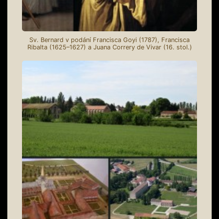
Sv. Bernard v podání Francisca Goyi (1787), Francisca
Ribalta (1625–1627) a Juana Correry de Vivar (16. stol.)