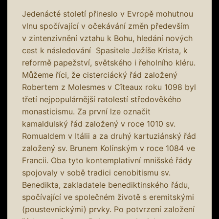
Jedenácté století přineslo v Evropě mohutnou
vlnu spočívající v očekávání změn především
v zintenzivnění vztahu k Bohu, hledání nových
cest k následování Spasitele Ježíše Krista, k
reformě papežství, světského i řeholního kléru.
Můžeme říci, že cisterciácký řád založený
Robertem z Molesmes v Cîteaux roku 1098 byl
třetí nejpopulárnější ratolestí středověkého
monasticismu. Za první lze označit
kamaldulský řád založený v roce 1010 sv.
Romualdem v Itálii a za druhý kartuziánský řád
založený sv. Brunem Kolínským v roce 1084 ve
Francii. Oba tyto kontemplativní mnišské řády
spojovaly v sobě tradici cenobitismu sv.
Benedikta, zakladatele benediktinského řádu,
spočívající ve společném životě s eremitskými
(poustevnickými) prvky. Po potvrzení založení