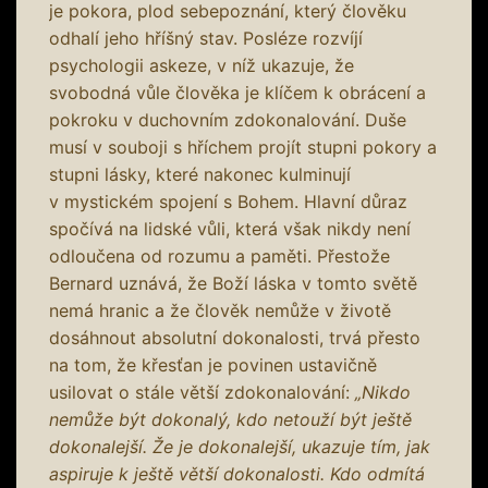
je pokora, plod sebepoznání, který člověku
odhalí jeho hříšný stav. Posléze rozvíjí
psychologii askeze, v níž ukazuje, že
svobodná vůle člověka je klíčem k obrácení a
pokroku v duchovním zdokonalování. Duše
musí v souboji s hříchem projít stupni pokory a
stupni lásky, které nakonec kulminují
v mystickém spojení s Bohem. Hlavní důraz
spočívá na lidské vůli, která však nikdy není
odloučena od rozumu a paměti. Přestože
Bernard uznává, že Boží láska v tomto světě
nemá hranic a že člověk nemůže v životě
dosáhnout absolutní dokonalosti, trvá přesto
na tom, že křesťan je povinen ustavičně
usilovat o stále větší zdokonalování:
„Nikdo
nemůže být dokonalý, kdo netouží být ještě
dokonalejší. Že je dokonalejší, ukazuje tím, jak
aspiruje k ještě větší dokonalosti. Kdo odmítá