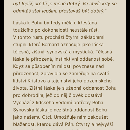
být lepší, určitě je méně dobrý. Ve chvíli kdy se
odmítáš stát lepším, přestáváš být dobrý.“
Láska k Bohu by tedy měla u křesťana
toužícího po dokonalosti neustále růst.
V tomto růstu prochází čtyřmi základními
stupni, které Bernard označuje jako láska
tělesná, zištná, synovská a mystická. Tělesná
láska je přirozená, instinktivní oddanost sobě.
Když se působením milosti povznese nad
přirozenost, zpravidla se zaměřuje na svaté
lidství Kristovo a tajemství jeho pozemského
života. Zištná láska je služebná oddanost Bohu
pro dobrodiní, jež od něj člověk dostává.
Vychází z lidského vědomí potřeby Boha.
Synovská láska je nezištná oddanost Bohu
jako našemu Otci. Umožňuje nám zakoušet
blaženost, kterou dává Pán. Čtvrtý a nejvyšší