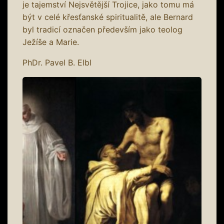
je tajemství Nejsvětější Trojice, jako tomu má
být v celé křesťanské spiritualitě, ale Bernard
byl tradicí označen především jako teolog
Ježíše a Marie.
PhDr. Pavel B. Elbl