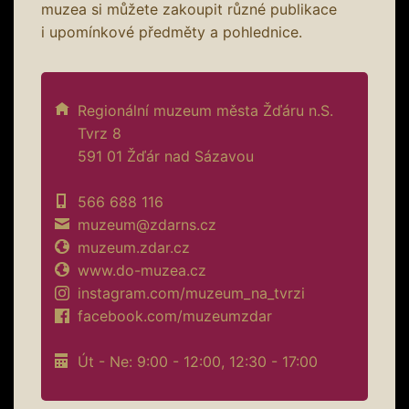
muzea si můžete zakoupit různé publikace
i upomínkové předměty a pohlednice.
Regionální muzeum města Žďáru n.S.
Tvrz 8
591 01 Žďár nad Sázavou
566 688 116
muzeum@zdarns.cz
muzeum.zdar.cz
www.do-muzea.cz
instagram.com/muzeum_na_tvrzi
facebook.com/muzeumzdar
Út - Ne: 9:00 - 12:00, 12:30 - 17:00