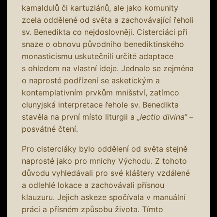
kamaldulů či kartuziánů, ale jako komunity
zcela oddělené od světa a zachovávající řeholi
sv. Benedikta co nejdoslovněji. Cisterciáci při
snaze o obnovu původního benediktinského
monasticismu uskutečnili určité adaptace
s ohledem na vlastní ideje. Jednalo se zejména
o naprosté podřízení se asketickým a
kontemplativním prvkům mnišství, zatímco
clunyjská interpretace řehole sv. Benedikta
stavěla na první místo liturgii a
„lectio divina“
–
posvátné čtení.
Pro cisterciáky bylo oddělení od světa stejně
naprosté jako pro mnichy Východu. Z tohoto
důvodu vyhledávali pro své kláštery vzdálené
a odlehlé lokace a zachovávali přísnou
klauzuru. Jejich askeze spočívala v manuální
práci a přísném způsobu života. Tímto