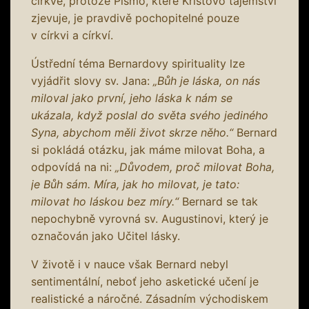
církve, protože Písmo, které Kristovo tajemství
zjevuje, je pravdivě pochopitelné pouze
v církvi a církví.
Ústřední téma Bernardovy spirituality lze
vyjádřit slovy sv. Jana:
„Bůh je láska, on nás
miloval jako první, jeho láska k nám se
ukázala, když poslal do světa svého jediného
Syna, abychom měli život skrze něho.“
Bernard
si pokládá otázku, jak máme milovat Boha, a
odpovídá na ni:
„Důvodem, proč milovat Boha,
je Bůh sám. Míra, jak ho milovat, je tato:
milovat ho láskou bez míry.“
Bernard se tak
nepochybně vyrovná sv. Augustinovi, který je
označován jako Učitel lásky.
V životě i v nauce však Bernard nebyl
sentimentální, neboť jeho asketické učení je
realistické a náročné. Zásadním východiskem