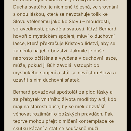
Ducha svatého, je nicméně tělesná, ve srovnání
s onou láskou, která se nevztahuje tolik ke
Slovu vtělenému jako ke Slovu – moudrosti,
spravedlnosti, pravdě a svatosti. Když Bernard
hovoří o mystickém spojení, mluví o duchovní
lásce, která překračuje Kristovo lidství, aby se
zaměřila na jeho božství. Jakmile je duše
naprosto očištěna a vyučena v duchovní lásce,
může, pokud ji Bůh zavolá, vstoupit do
mystického spojení a stát se nevěstou Slova a
uzavřít s ním duchovní sňatek.
Bernard považoval apoštolát za plod lásky a
za přebytek vnitřního života modlitby a ti, kdo
mají na starosti duše, by se měli obzvlášť
věnovat rozjímání o božských pravdách. Pak
teprve mohou přejít z mlčení kontemplace ke
skutku kázání a stát se současně muži