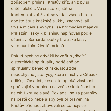
způsobem přijímali Kristův kříž, aniž by si
chtěli ulehčit. Ve snaze zajistit si
kontemplativní život se vzdali všech forem
apoštolátu a kněžské služby, zachovávali
trvalé mlčení a vyhýbali se hromadění majetku.
Přikázání lásky k bližnímu naplňovali podle
učení sv. Bernarda skutky bratrské lásky
v komunitním životě mnichů.
Pokud bych se odvážil hovořit o
„škole“
cisterciácké spirituality odděleně od
spirituality benediktinské, jsou zde
nepochybně jisté rysy, které mnichy z Citeaux
odlišují. Zásadní je eschatologická vlastnost
spočívající v pohledu na věčné skutečnosti a
na cíl: život ve slávě. Pokládali se za poutníky
na cestě do nebe a aby byli připraveni na
Kristův příchod, zbavovali se co nejvíce