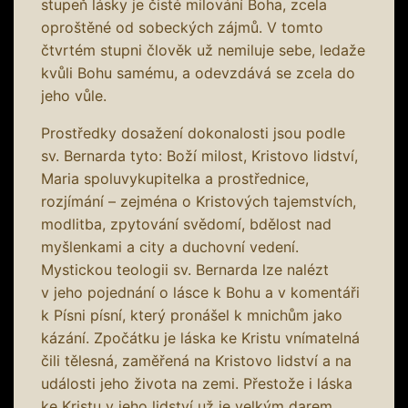
stupeň lásky je čisté milování Boha, zcela
oproštěné od sobeckých zájmů. V tomto
čtvrtém stupni člověk už nemiluje sebe, ledaže
kvůli Bohu samému, a odevzdává se zcela do
jeho vůle.
Prostředky dosažení dokonalosti jsou podle
sv. Bernarda tyto: Boží milost, Kristovo lidství,
Maria spoluvykupitelka a prostřednice,
rozjímání – zejména o Kristových tajemstvích,
modlitba, zpytování svědomí, bdělost nad
myšlenkami a city a duchovní vedení.
Mystickou teologii sv. Bernarda lze nalézt
v jeho pojednání o lásce k Bohu a v komentáři
k Písni písní, který pronášel k mnichům jako
kázání. Zpočátku je láska ke Kristu vnímatelná
čili tělesná, zaměřená na Kristovo lidství a na
události jeho života na zemi. Přestože i láska
ke Kristu v jeho lidství už je velkým darem