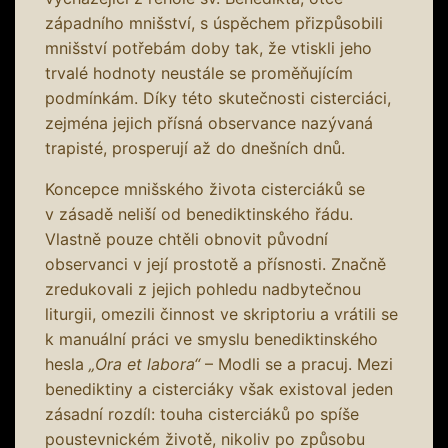
západního mnišství, s úspěchem přizpůsobili
mnišství potřebám doby tak, že vtiskli jeho
trvalé hodnoty neustále se proměňujícím
podmínkám. Díky této skutečnosti cisterciáci,
zejména jejich přísná observance nazývaná
trapisté, prosperují až do dnešních dnů.
Koncepce mnišského života cisterciáků se
v zásadě neliší od benediktinského řádu.
Vlastně pouze chtěli obnovit původní
observanci v její prostotě a přísnosti. Značně
zredukovali z jejich pohledu nadbytečnou
liturgii, omezili činnost ve skriptoriu a vrátili se
k manuální práci ve smyslu benediktinského
hesla
„Ora et labora“
– Modli se a pracuj. Mezi
benediktiny a cisterciáky však existoval jeden
zásadní rozdíl: touha cisterciáků po spíše
poustevnickém životě, nikoliv po způsobu