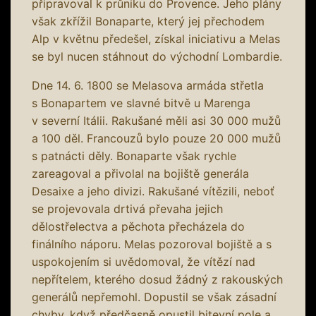
připravoval k průniku do Provence. Jeho plány
však zkřížil Bonaparte, který jej přechodem
Alp v květnu předešel, získal iniciativu a Melas
se byl nucen stáhnout do východní Lombardie.
Dne 14. 6. 1800 se Melasova armáda střetla
s Bonapartem ve slavné bitvě u Marenga
v severní Itálii. Rakušané měli asi 30 000 mužů
a 100 děl. Francouzů bylo pouze 20 000 mužů
s patnácti děly. Bonaparte však rychle
zareagoval a přivolal na bojiště generála
Desaixe a jeho divizi. Rakušané vítězili, neboť
se projevovala drtivá převaha jejich
dělostřelectva a pěchota přecházela do
finálního náporu. Melas pozoroval bojiště a s
uspokojením si uvědomoval, že vítězí nad
nepřítelem, kterého dosud žádný z rakouských
generálů nepřemohl. Dopustil se však zásadní
chyby, když předčasně opustil bitevní pole a