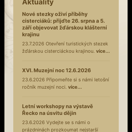
Aktuality
Nové stezky oživí příběhy
cisterciáků: přijďte 26. srpna a 5.
září objevovat žďárskou klášterní
krajinu
23.7.2026
Otevření turistických stezek
žďárskou cisterciáckou krajinou.
více...
XVI. Muzejní noc 12.6.2026
23.6.2026
Připomeňte si s námi letošní
ročník muzejní noci.
více...
Letní workshopy na výstavě
Řecko na úsvitu dějin
23.6.2026
Vydejte se s námi o
prázdninách prozkoumat nejstarší