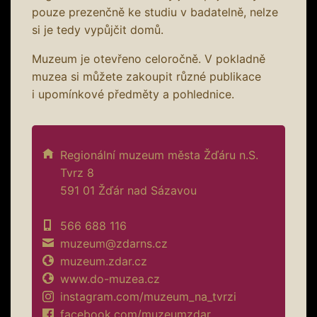
pouze prezenčně ke studiu v badatelně, nelze
si je tedy vypůjčit domů.
Muzeum je otevřeno celoročně. V pokladně
muzea si můžete zakoupit různé publikace
i upomínkové předměty a pohlednice.
Regionální muzeum města Žďáru n.S.
Tvrz 8
591 01 Žďár nad Sázavou
566 688 116
muzeum@zdarns.cz
muzeum.zdar.cz
www.do-muzea.cz
instagram.com/muzeum_na_tvrzi
facebook.com/muzeumzdar