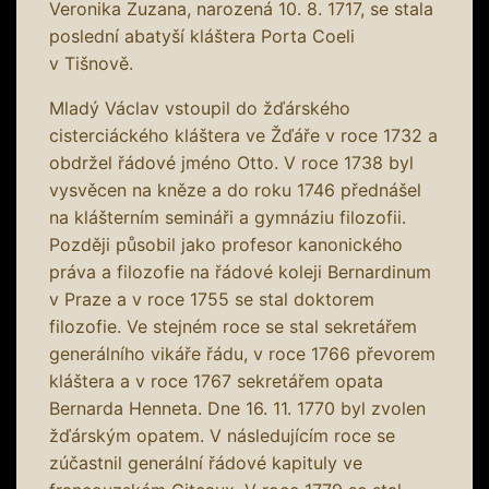
Veronika Zuzana, narozená 10. 8. 1717, se stala
poslední abatyší kláštera Porta Coeli
v Tišnově.
Mladý Václav vstoupil do žďárského
cisterciáckého kláštera ve Žďáře v roce 1732 a
obdržel řádové jméno Otto. V roce 1738 byl
vysvěcen na kněze a do roku 1746 přednášel
na klášterním semináři a gymnáziu filozofii.
Později působil jako profesor kanonického
práva a filozofie na řádové koleji Bernardinum
v Praze a v roce 1755 se stal doktorem
filozofie. Ve stejném roce se stal sekretářem
generálního vikáře řádu, v roce 1766 převorem
kláštera a v roce 1767 sekretářem opata
Bernarda Henneta. Dne 16. 11. 1770 byl zvolen
žďárským opatem. V následujícím roce se
zúčastnil generální řádové kapituly ve