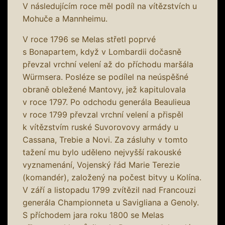
V následujícím roce měl podíl na vítězstvích u
Mohuče a Mannheimu.
V roce 1796 se Melas střetl poprvé
s Bonapartem, když v Lombardii dočasně
převzal vrchní velení až do příchodu maršála
Würmsera. Posléze se podílel na neúspěšné
obraně obležené Mantovy, jež kapitulovala
v roce 1797. Po odchodu generála Beaulieua
v roce 1799 převzal vrchní velení a přispěl
k vítězstvím ruské Suvorovovy armády u
Cassana, Trebie a Novi. Za zásluhy v tomto
tažení mu bylo uděleno nejvyšší rakouské
vyznamenání, Vojenský řád Marie Terezie
(komandér), založený na počest bitvy u Kolína.
V září a listopadu 1799 zvítězil nad Francouzi
generála Championneta u Savigliana a Genoly.
S příchodem jara roku 1800 se Melas