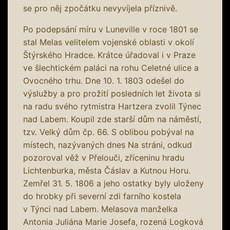
se pro něj zpočátku nevyvíjela příznivě.
Po podepsání míru v Luneville v roce 1801 se
stal Melas velitelem vojenské oblasti v okolí
Štýrského Hradce. Krátce úřadoval i v Praze
ve šlechtickém paláci na rohu Celetné ulice a
Ovocného trhu. Dne 10. 1. 1803 odešel do
výslužby a pro prožití posledních let života si
na radu svého rytmistra Hartzera zvolil Týnec
nad Labem. Koupil zde starší dům na náměstí,
tzv. Velký dům čp. 66. S oblibou pobýval na
místech, nazývaných dnes Na stráni, odkud
pozoroval věž v Přelouči, zříceninu hradu
Lichtenburka, města Čáslav a Kutnou Horu.
Zemřel 31. 5. 1806 a jeho ostatky byly uloženy
do hrobky při severní zdi farního kostela
v Týnci nad Labem. Melasova manželka
Antonia Juliána Marie Josefa, rozená Logková