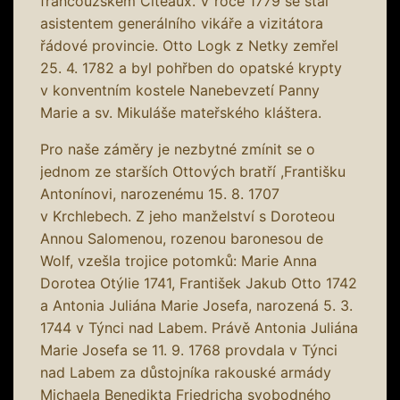
francouzském Citeaux. V roce 1779 se stal
asistentem generálního vikáře a vizitátora
řádové provincie. Otto Logk z Netky zemřel
25. 4. 1782 a byl pohřben do opatské krypty
v konventním kostele Nanebevzetí Panny
Marie a sv. Mikuláše mateřského kláštera.
Pro naše záměry je nezbytné zmínit se o
jednom ze starších Ottových bratří ,Františku
Antonínovi, narozenému 15. 8. 1707
v Krchlebech. Z jeho manželství s Doroteou
Annou Salomenou, rozenou baronesou de
Wolf, vzešla trojice potomků: Marie Anna
Dorotea Otýlie 1741, František Jakub Otto 1742
a Antonia Juliána Marie Josefa, narozená 5. 3.
1744 v Týnci nad Labem. Právě Antonia Juliána
Marie Josefa se 11. 9. 1768 provdala v Týnci
nad Labem za důstojníka rakouské armády
Michaela Benedikta Friedricha svobodného