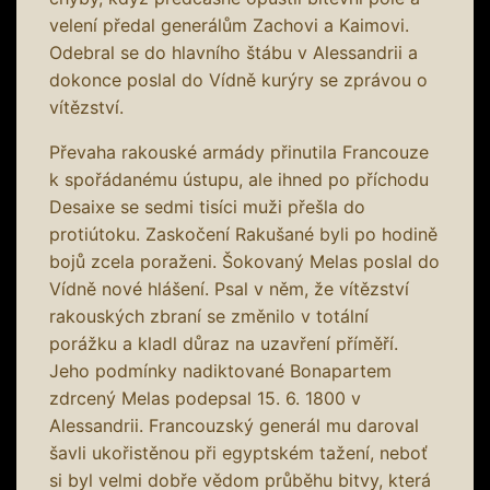
velení předal generálům Zachovi a Kaimovi.
Odebral se do hlavního štábu v Alessandrii a
dokonce poslal do Vídně kurýry se zprávou o
vítězství.
Převaha rakouské armády přinutila Francouze
k spořádanému ústupu, ale ihned po příchodu
Desaixe se sedmi tisíci muži přešla do
protiútoku. Zaskočení Rakušané byli po hodině
bojů zcela poraženi. Šokovaný Melas poslal do
Vídně nové hlášení. Psal v něm, že vítězství
rakouských zbraní se změnilo v totální
porážku a kladl důraz na uzavření příměří.
Jeho podmínky nadiktované Bonapartem
zdrcený Melas podepsal 15. 6. 1800 v
Alessandrii. Francouzský generál mu daroval
šavli ukořistěnou při egyptském tažení, neboť
si byl velmi dobře vědom průběhu bitvy, která