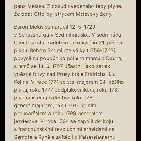
pána Melase. Z dosud uvedeného tedy plyne,
že opat Otto byl strýcem Melasovy ženy.
Baron Melas se narodil 12. 5. 1729
v Schässburgu v Sedmihradsku. V sedmnácti
letech se stal kadetem rakouského 21. pěšího
pluku. Během Sedmileté války (1756-1763)
povýšil na pobočníka polního maršála Dauna,
s nímž se 18. 6. 1757 účastnil jako setník
vítězné bitvy nad Prusy krále Fridricha II. u
Kolína. V roce 1771 se stal majorem 34. pěšího
pluku, roku 1777 podplukovníkem, roku 1781
plukovníkem jezdectva, roku 1789
generálmajorem, roku 1797 polním
podmaršálem a roku 1799 generálem
jezdectva. V roce 1794 se zapojil do bojů
s francouzskými revolučními armádami na
Sambře a Rýně a zvítězil u Kaiserslauternu.