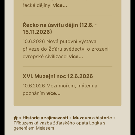
řecké dějiny!
více...
Řecko na úsvitu dějin (12.6. -
15.11.2026)
10.6.2026
Nová putovní výstava
přiveze do Žďáru svědectví o zrození
evropské civilizace!
více...
XVI. Muzejní noc 12.6.2026
10.6.2026
Mezi mořem, mýtem a
poznáním
více...
»
Historie a zajímavosti
»
Muzeum a historie
»
Příbuzenská vazba žďárského opata Logka s
generálem Melasem