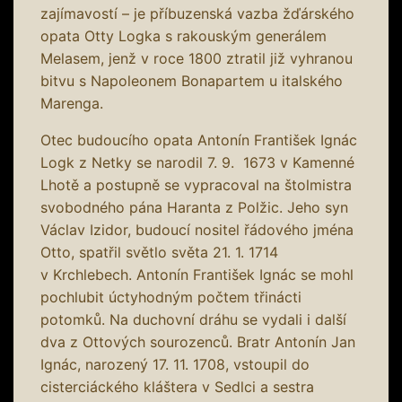
zajímavostí – je příbuzenská vazba žďárského
opata Otty Logka s rakouským generálem
Melasem, jenž v roce 1800 ztratil již vyhranou
bitvu s Napoleonem Bonapartem u italského
Marenga.
Otec budoucího opata Antonín František Ignác
Logk z Netky se narodil 7. 9. 1673 v Kamenné
Lhotě a postupně se vypracoval na štolmistra
svobodného pána Haranta z Polžic. Jeho syn
Václav Izidor, budoucí nositel řádového jména
Otto, spatřil světlo světa 21. 1. 1714
v Krchlebech. Antonín František Ignác se mohl
pochlubit úctyhodným počtem třinácti
potomků. Na duchovní dráhu se vydali i další
dva z Ottových sourozenců. Bratr Antonín Jan
Ignác, narozený 17. 11. 1708, vstoupil do
cisterciáckého kláštera v Sedlci a sestra