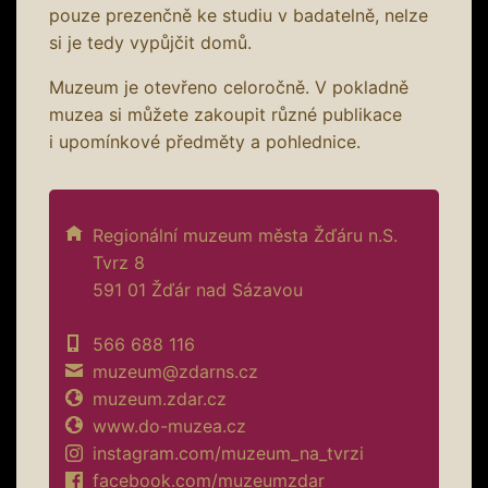
pouze prezenčně ke studiu v badatelně, nelze
si je tedy vypůjčit domů.
Muzeum je otevřeno celoročně. V pokladně
muzea si můžete zakoupit různé publikace
i upomínkové předměty a pohlednice.
Regionální muzeum města Žďáru n.S.
Tvrz 8
591 01 Žďár nad Sázavou
566 688 116
muzeum@zdarns.cz
muzeum.zdar.cz
www.do-muzea.cz
instagram.com/muzeum_na_tvrzi
facebook.com/muzeumzdar