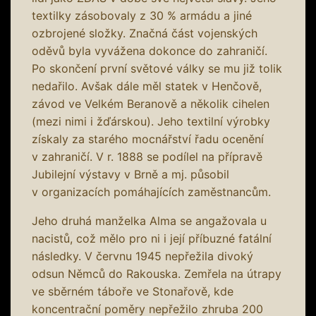
textilky zásobovaly z 30 % armádu a jiné
ozbrojené složky. Značná část vojenských
oděvů byla vyvážena dokonce do zahraničí.
Po skončení první světové války se mu již tolik
nedařilo. Avšak dále měl statek v Henčově,
závod ve Velkém Beranově a několik cihelen
(mezi nimi i žďárskou). Jeho textilní výrobky
získaly za starého mocnářství řadu ocenění
v zahraničí. V r. 1888 se podílel na přípravě
Jubilejní výstavy v Brně a mj. působil
v organizacích pomáhajících zaměstnancům.
Jeho druhá manželka Alma se angažovala u
nacistů, což mělo pro ni i její příbuzné fatální
následky. V červnu 1945 nepřežila divoký
odsun Němců do Rakouska. Zemřela na útrapy
ve sběrném táboře ve Stonařově, kde
koncentrační poměry nepřežilo zhruba 200