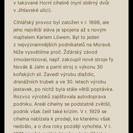
v takzvané Horní cihelně (nyní sběrný dvůr
v Jihlavské ulici).
Cihlářský provoz byl založen v r. 1898, ale
jeho největší sláva je spojena až s novým
majitelem Karlem Löwem. Byl to jeden
z nejvýznamnějších podnikatelů na Moravě.
Níže vysvětlíme proč. Žďárský závod
zmodernizoval, např. zakoupil nové stroje fy
Novák & Jahn a parní stroj o výkonu 30
koňských sil. Zavedl výrobu dlaždic,
drenážních trubek a ve 30. letech výrobu
jestavek, po nichž byla stále větší poptávka.
Rozvoz výrobků zajišťovala autodoprava
podniku. Areál cihelny se podstatně zvětšil,
podnik však čelil také krizím. V r. 1929 se
cihelna nabízela k prodeji, ke kterému však
nedošlo, a o dva roky později vyhořela. V r.