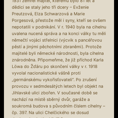
1931 zemřel majitel, kterému bylo 81 let a
dědici se staly jeho tři dcery – Evženie
Preutzová, Elza Schwarzová a Marie
Porgesová, přestože měl i syny, kteří se ovšem
nepotatili v podnikání. V r. 1940 byla na cihelnu
uvalena nucená správa a na konci války tu měli
němečtí vojáci střelnici (výcvik s pancéřovou
pěstí a jinými pěchotními zbraněmi). Protože
majitelé byli německé národnosti, byla cihelna
znárodněna. Připomeňme, že již příchod Karla
Löwa do Žďáru po skončení války v r. 1918
vyvolal nacionalistické vášně proti
„germánskému vykořisťovateli“. Po zrušení
provozu v sedmdesátých letech byl objekt na
Jihlavské ulici zbořen. V současné době se
nachází na místě sběrný dvůr, garáže a
soukromá budova s původním číslem cihelny –
čp. 397. Na ulici Chelčického se dosud