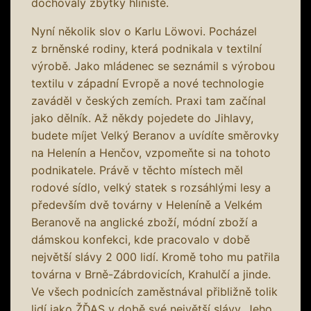
dochovaly zbytky hliniště.
Nyní několik slov o Karlu Löwovi. Pocházel
z brněnské rodiny, která podnikala v textilní
výrobě. Jako mládenec se seznámil s výrobou
textilu v západní Evropě a nové technologie
zaváděl v českých zemích. Praxi tam začínal
jako dělník. Až někdy pojedete do Jihlavy,
budete míjet Velký Beranov a uvídíte směrovky
na Helenín a Henčov, vzpomeňte si na tohoto
podnikatele. Právě v těchto místech měl
rodové sídlo, velký statek s rozsáhlými lesy a
především dvě továrny v Heleníně a Velkém
Beranově na anglické zboží, módní zboží a
dámskou konfekci, kde pracovalo v době
největší slávy 2 000 lidí. Kromě toho mu patřila
továrna v Brně-Zábrdovicích, Krahulčí a jinde.
Ve všech podnicích zaměstnával přibližně tolik
lidí jako ŽĎAS v době své největší slávy. Jeho