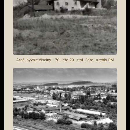
Areál bývalé cihelny - 70. léta 20. stol. Foto: Archiv RM