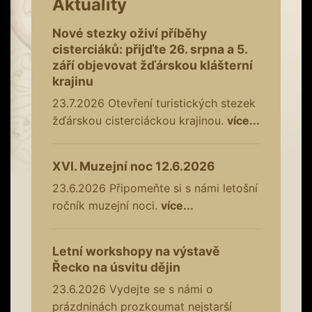
Aktuality
Nové stezky oživí příběhy
cisterciáků: přijďte 26. srpna a 5.
září objevovat žďárskou klášterní
krajinu
23.7.2026
Otevření turistických stezek
žďárskou cisterciáckou krajinou.
více...
XVI. Muzejní noc 12.6.2026
23.6.2026
Připomeňte si s námi letošní
ročník muzejní noci.
více...
Letní workshopy na výstavě
Řecko na úsvitu dějin
23.6.2026
Vydejte se s námi o
prázdninách prozkoumat nejstarší