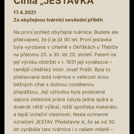
Cihla „JESTAVKA“
17.4.2021
Za obyčejnou tvárnící nevšední příběh
Na první pohled obyčejná tvárnice. Budete ale
překvapeni, že jí je již 90 let. První jestavka
byla vyrobena v cihelně v Okříškách u Třebíče
na přelomu 20. a 30. let 20. století. Patent na
její výrobu obdržel v r. 1931 její vynálezce –
tamější cihlářský mistr Josef Prášil. Byla to
přelisovaná dutá tvárnice o velikosti dvou
běžných cihel s dutinou rozdělenou
přepážkou. Její výhodou byla podstatná
úspora zednické práce (ubyla jedna spára a
dvakrát větší výška), nižší spotřeba materiálu
a lepší izolační vlastnosti. Nesla ochranné
označení JESTAV. Představte si, že se od 30.
let vyráběla tato tvárnice i v našem městě –