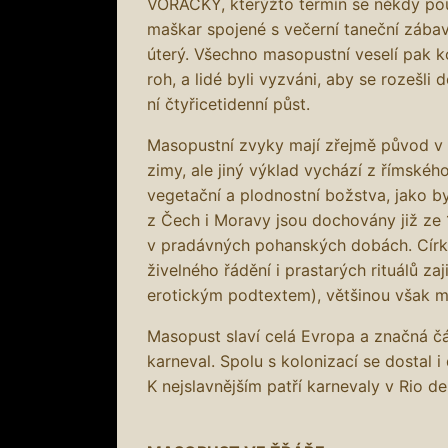
VORAČKY, kterýžto termín se někdy použ
maškar spojené s večerní taneční zábav
úterý. Všechno masopustní veselí pak k
roh, a lidé byli vyzváni, aby se rozešli
ní čtyřicetidenní půst.
Masopustní zvyky mají zřejmě původ v
zimy, ale jiný výklad vychází z římskéh
vegetační a plodnostní božstva, jako b
z Čech i Moravy jsou dochovány již ze 13
v pradávných pohanských dobách. Církev
živelného řádění i prastarých rituálů za
erotickým podtextem), většinou však m
Masopust slaví celá Evropa a značná 
karneval. Spolu s kolonizací se dostal 
K nejslavnějším patří karnevaly v Rio d