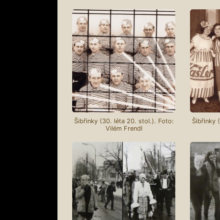
Šibřinky (30. léta 20. stol.). Foto:
Šibřinky (
Vilém Frendl