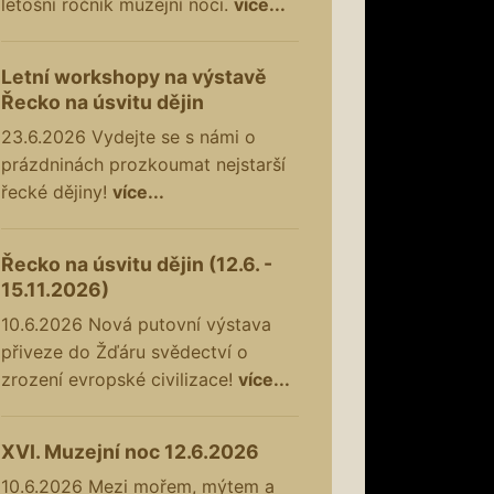
letošní ročník muzejní noci.
více...
Letní workshopy na výstavě
Řecko na úsvitu dějin
23.6.2026
Vydejte se s námi o
prázdninách prozkoumat nejstarší
řecké dějiny!
více...
Řecko na úsvitu dějin (12.6. -
15.11.2026)
10.6.2026
Nová putovní výstava
přiveze do Žďáru svědectví o
zrození evropské civilizace!
více...
XVI. Muzejní noc 12.6.2026
10.6.2026
Mezi mořem, mýtem a