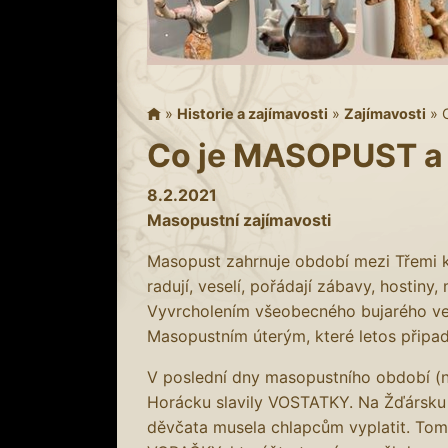
»
Historie a zajímavosti
»
Zajímavosti
»
Co je MASOPUST a j
8.2.2021
Masopustní zajímavosti
Masopust zahrnuje období mezi Třemi kr
radují, veselí, pořádají zábavy, hostiny
Vyvrcholením všeobecného bujarého ve
Masopustním úterým, které letos připadaj
V poslední dny masopustního období (ně
Horácku slavily VOSTATKY. Na Žďársku 
děvčata musela chlapcům vyplatit. Tomu