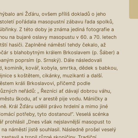
ýbalo ani Žďáru, ovšem příliš dokladů o jeho
toletí pořádala masopustní zábavu řada spolků,
ibřinky. Z této doby je známa jediná fotografie a
ou na bujaré oslavy masopustu v 60. a 70. letech
stští hasiči. Zaplněné náměstí tehdy čekalo, až
čár s blahobytným králem Brkoslavem (p. Šáber) a
aným poprsím (p. Srnský). Dále následovali
d, kominík, kovář, kobyla, smrtka, dědek s babkou,
ějnice s koštětem, cikánky, muzikanti a další.
stem králi Brkoslavovi, přičemž podle
ůzných neřádů: „ Řezníci ať dávají dobrou váhu,
 městu škodu, ať v arestě pije vodu. Máničky a
bně. Král Žďáru udělil právo hrdelní a mimo jiné
 domácí potřeby, tyto dostanou!“. Veselá scénka
ář prohlásil „Dnes však nejslavnější masopust to
 na náměstí jistě souhlasil. Následně prošel veselý
astavil a tropil různé skopičiny. Tradiční