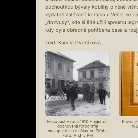
pochoutkou bývaly koblihy plněné viš
vydatně zalévané kořalkou. Večer se p
„dozvuky“, kde si lidé užili spoustu le
kdy byla obřadně pohřbena basa a rozja
Text: Kamila Dvořáková
Masopust v roce 1910 – nejstarší
Pozvánka
dochovaná fotografie
192
masopustních maškar ve Žďáře.
Foto: Archiv RM