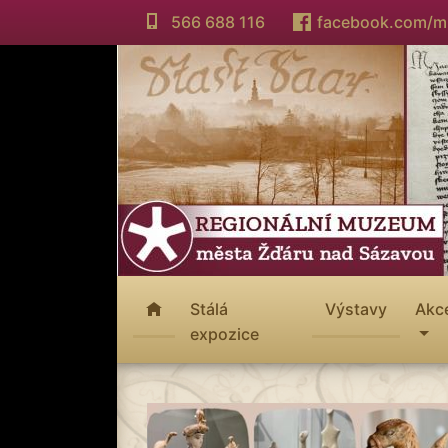
566 688 116
facebook.com/
Stálá
Výstavy
Akc
expozice