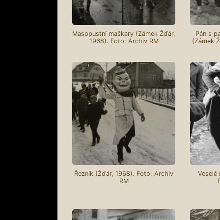
Masopustní maškary (Zámek Žďár,
Pán s pa
1968). Foto: Archiv RM
(Zámek Žď
Řezník (Žďár, 1968). Foto: Archiv
Veselé 
RM