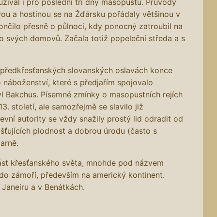
íval i pro poslední tři dny masopustu. Průvody
ou a hostinou se na Žďársku pořádaly většinou v
ončilo přesně o půlnoci, kdy ponocný zatroubil na
 do svých domovů. Začala totiž popeleční středa a s
 předkřesťanských slovanských oslavách konce
o náboženství, které s předjařím spojovalo
yl Bakchus. Písemné zmínky o masopustních rejích
. století, ale samozřejmě se slavilo již
ní autority se vždy snažily prostý lid odradit od
jišťujících plodnost a dobrou úrodu (často s
arně.
část křesťanského světa, mnohde pod názvem
i do zámoří, především na americký kontinent.
e Janeiru a v Benátkách.