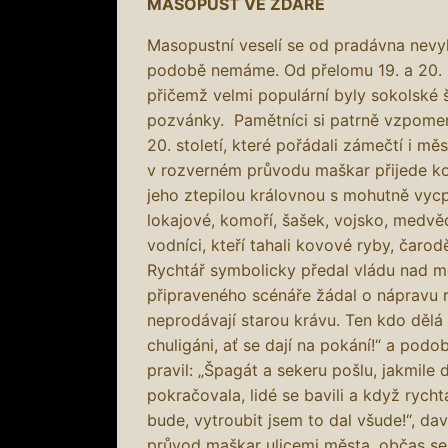
MASOPUST VE ŽĎÁŘE
Masopustní veselí se od pradávna nevyh
podobě nemáme. Od přelomu 19. a 20. s
přičemž velmi populární byly sokolské š
pozvánky. Pamětníci si patrně vzpomen
20. století, které pořádali zámečtí i mě
v rozverném průvodu maškar přijede ko
jeho ztepilou královnou s mohutně vycp
lokajové, komoří, šašek, vojsko, medvě
vodníci, kteří tahali kovové ryby, čarod
Rychtář symbolicky předal vládu nad mě
připraveného scénáře žádal o nápravu r
neprodávají starou krávu. Ten kdo dělá
chuligáni, ať se dají na pokání!“ a podo
pravil: „Špagát a sekeru pošlu, jakmile
pokračovala, lidé se bavili a když rycht
bude, vytroubit jsem to dal všude!“, dav
průvod maškar ulicemi města, občas se z