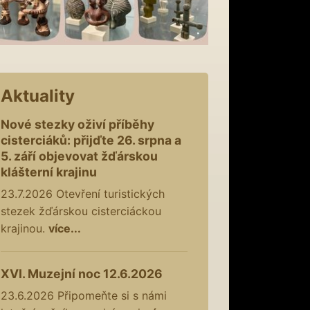
Aktuality
Nové stezky oživí příběhy
cisterciáků: přijďte 26. srpna a
5. září objevovat žďárskou
klášterní krajinu
23.7.2026
Otevření turistických
stezek žďárskou cisterciáckou
krajinou.
více...
XVI. Muzejní noc 12.6.2026
23.6.2026
Připomeňte si s námi