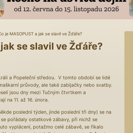
Co je MASOPUST a jak se slavil ve Žďáře?
ak se slavil ve Žďáře?
áli a Popeleční středou. V tomto období se lidé
, maškarní průvody, ale také zabijačky nebo svatby.
selí jsou dny mezi Tučným čtvrtkem a
í na 11. až 16. února.
kde poslední týden, jinde poslední tři dny) se na
se pořádaly ostatkové zábavy, při nichž se
to vyplácení, potažmo celé zábavě, se říkalo