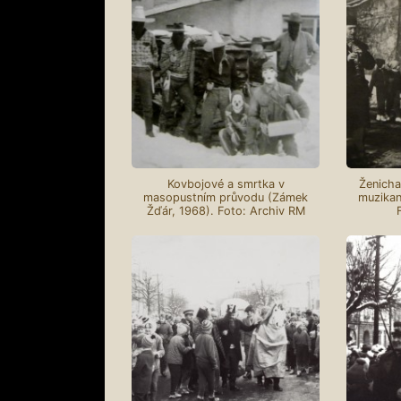
Kovbojové a smrtka v
Ženicha
masopustním průvodu (Zámek
muzikan
Žďár, 1968). Foto: Archiv RM