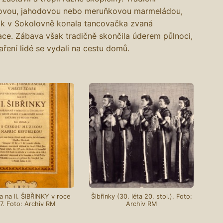
ňovou, jahodovou nebo meruňkovou marmeládou,
ak v Sokolovně konala tancovačka zvaná
grace. Zábava však tradičně skončila úderem půlnoci,
ření lidé se vydali na cestu domů.
 na II. ŠIBŘINKY v roce
Šibřinky (30. léta 20. stol.). Foto:
7. Foto: Archiv RM
Archiv RM