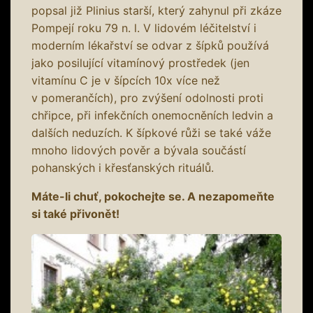
popsal již Plinius starší, který zahynul při zkáze
Pompejí roku 79 n. l. V lidovém léčitelství i
moderním lékařství se odvar z šípků používá
jako posilující vitamínový prostředek (jen
vitamínu C je v šípcích 10x více než
v pomerančích), pro zvýšení odolnosti proti
chřipce, při infekčních onemocněních ledvin a
dalších neduzích. K šípkové růži se také váže
mnoho lidových pověr a bývala součástí
pohanských i křesťanských rituálů.
Máte-li chuť, pokochejte se. A nezapomeňte
si také přivonět!