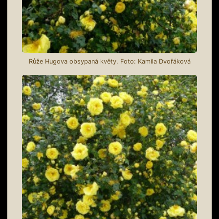
Růže Hugova obsypaná květy. Foto: Kamila Dvořáková