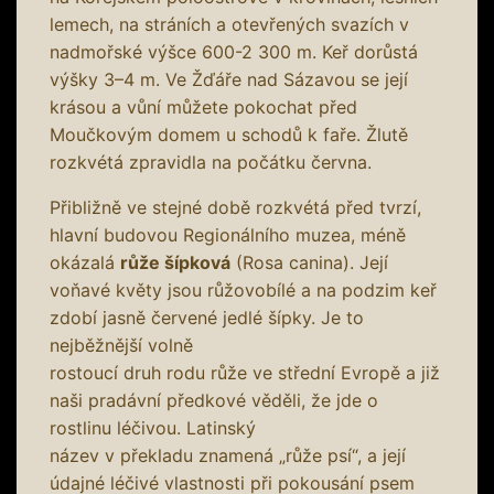
lemech, na stráních a otevřených svazích v
nadmořské výšce 600-2 300 m. Keř dorůstá
výšky 3–4 m. Ve Žďáře nad Sázavou se její
krásou a vůní můžete pokochat před
Moučkovým domem u schodů k faře. Žlutě
rozkvétá zpravidla na počátku června.
Přibližně ve stejné době rozkvétá před tvrzí,
hlavní budovou Regionálního muzea, méně
okázalá
růže šípková
(Rosa canina). Její
voňavé květy jsou růžovobílé a na podzim keř
zdobí jasně červené jedlé šípky. Je to
nejběžnější volně
rostoucí druh rodu růže ve střední Evropě a již
naši pradávní předkové věděli, že jde o
rostlinu léčivou. Latinský
název v překladu znamená „růže psí“, a její
údajné léčivé vlastnosti při pokousání psem