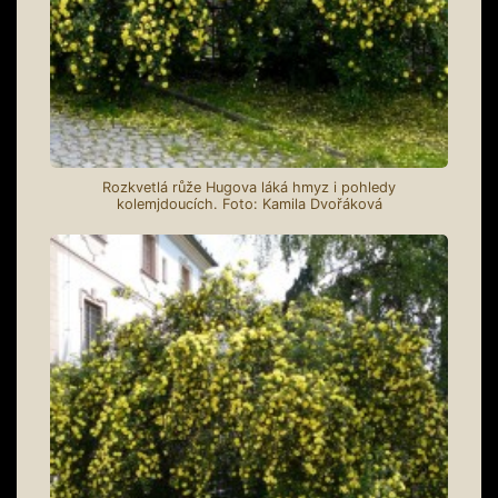
Rozkvetlá růže Hugova láká hmyz i pohledy
kolemjdoucích. Foto: Kamila Dvořáková