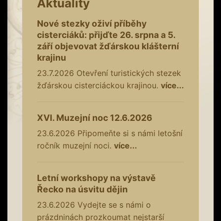
Aktuality
Nové stezky oživí příběhy
cisterciáků: přijďte 26. srpna a 5.
září objevovat žďárskou klášterní
krajinu
23.7.2026
Otevření turistických stezek
žďárskou cisterciáckou krajinou.
více...
XVI. Muzejní noc 12.6.2026
23.6.2026
Připomeňte si s námi letošní
ročník muzejní noci.
více...
Letní workshopy na výstavě
Řecko na úsvitu dějin
23.6.2026
Vydejte se s námi o
prázdninách prozkoumat nejstarší