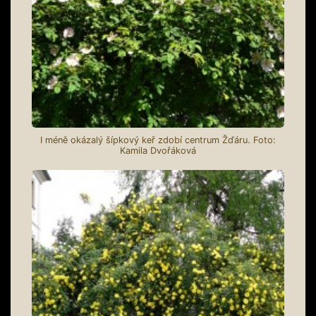
I méně okázalý šípkový keř zdobí centrum Žďáru. Foto:
Kamila Dvořáková