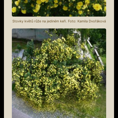
Stovky květů růže na jediném keři. Foto: Kamila Dvořáková