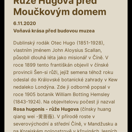
Růže Hugova před
Moučkovým domem
6.11.2020
Voňavá krása před budovou muzea
Dublinský rodák Otec Hugo (1851-1928),
vlastním jménem John Aloysius Scallan,
působil dlouhá léta jako misionář v Číně. V
roce 1899 tento františkán objevil v čínské
provincii Šen-si růži, jejíž semena téhož roku
odeslal do Královské botanické zahrady v Kew
nedaleko Londýna. Zde ji odborně popsal v
roce 1905 botanik William Botting Hemsley
(1843-1924). Na objevitelovu počest ji nazval
Rosa hugonis - růže Hugova
(čínsky huang
qiang wei -黄蔷薇). V přírodě roste v
severovýchodní a střední Číně, v Mandžusku a
na Korejském poloostrově v křovinách, lesních