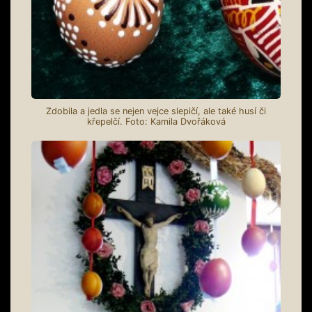
Zdobila a jedla se nejen vejce slepičí, ale také husí či
křepelčí. Foto: Kamila Dvořáková