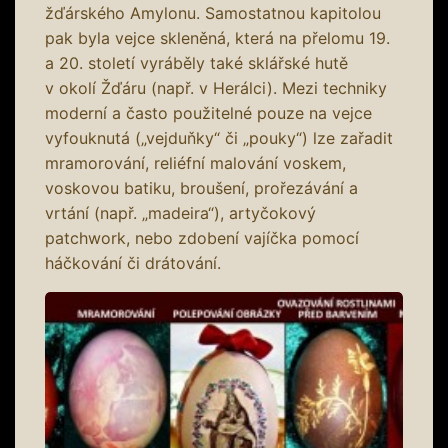
žďárského Amylonu. Samostatnou kapitolou
pak byla vejce skleněná, která na přelomu 19.
a 20. století vyráběly také sklářské hutě
v okolí Žďáru (např. v Herálci). Mezi techniky
moderní a často použitelné pouze na vejce
vyfouknutá („vejduňky“ či „pouky“) lze zařadit
mramorování, reliéfní malování voskem,
voskovou batiku, broušení, prořezávání a
vrtání (např. „madeira“), artyčokový
patchwork, nebo zdobení vajíčka pomocí
háčkování či drátování.