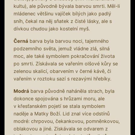
kultu), ale původně bývala barvou smrti. Měl-li
mládenec většinu vajíček bílých jako padlý
sníh, čekal na něj sňatek z čisté lásky, ale s
dívkou chudou jako kostelní myš.
Černá
barva byla barvou noci, tajemného
podzemního světa, jemuž vládne zlá, silná
moc, ale také symbolem pokračování života
po smrti. Získávala se vařením olšové kůry se
zelenou skalicí, obarvením v černé kávě, či
vařením v roztoku sazí s rezavými hřebíky.
Modrá
barva původně naháněla strach, byla
dokonce spojována s hrůzami moru, ale
v křesťanském pojetí se stala symbolem
naděje a Matky Boží. Lid znal více odstínů
modré: chrpovou, čekankovou, pomněnkovou,
oblakovou a jiné. Získávala se odvarem z