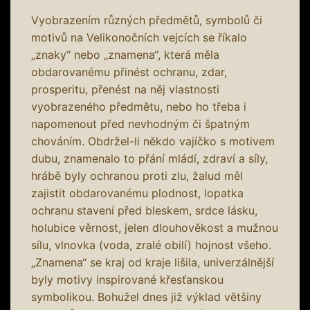
Vyobrazením různých předmětů, symbolů či
motivů na Velikonočních vejcích se říkalo
„znaky“ nebo „znamena“, která měla
obdarovanému přinést ochranu, zdar,
prosperitu, přenést na něj vlastnosti
vyobrazeného předmětu, nebo ho třeba i
napomenout před nevhodným či špatným
chováním. Obdržel-li někdo vajíčko s motivem
dubu, znamenalo to přání mládí, zdraví a síly,
hrábě byly ochranou proti zlu, žalud měl
zajistit obdarovanému plodnost, lopatka
ochranu stavení před bleskem, srdce lásku,
holubice věrnost, jelen dlouhověkost a mužnou
sílu, vlnovka (voda, zralé obilí) hojnost všeho.
„Znamena“ se kraj od kraje lišila, univerzálnější
byly motivy inspirované křesťanskou
symbolikou. Bohužel dnes již výklad většiny