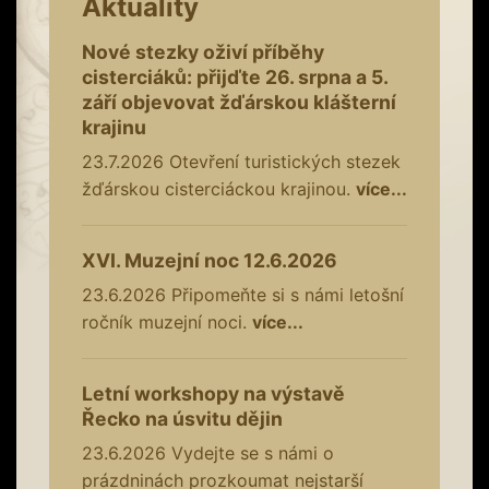
Aktuality
Nové stezky oživí příběhy
cisterciáků: přijďte 26. srpna a 5.
září objevovat žďárskou klášterní
krajinu
23.7.2026
Otevření turistických stezek
žďárskou cisterciáckou krajinou.
více...
XVI. Muzejní noc 12.6.2026
23.6.2026
Připomeňte si s námi letošní
ročník muzejní noci.
více...
Letní workshopy na výstavě
Řecko na úsvitu dějin
23.6.2026
Vydejte se s námi o
prázdninách prozkoumat nejstarší