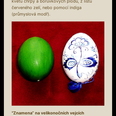
květu chrpy a borůvkových plodů, z listů
červeného zelí, nebo pomocí indiga
(průmyslová modř).
"Znamena“ na velikonočních vejcích