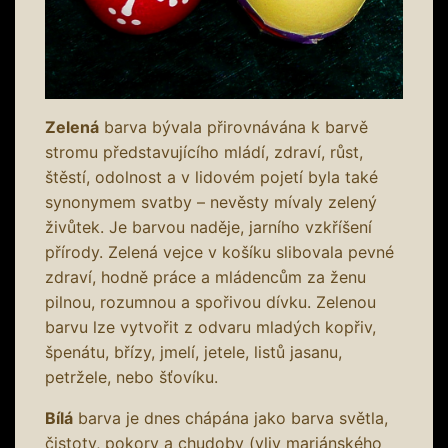
Zelená
barva bývala přirovnávána k barvě
stromu představujícího mládí, zdraví, růst,
štěstí, odolnost a v lidovém pojetí byla také
synonymem svatby – nevěsty mívaly zelený
živůtek. Je barvou naděje, jarního vzkříšení
přírody. Zelená vejce v košíku slibovala pevné
zdraví, hodně práce a mládencům za ženu
pilnou, rozumnou a spořivou dívku. Zelenou
barvu lze vytvořit z odvaru mladých kopřiv,
špenátu, břízy, jmelí, jetele, listů jasanu,
petržele, nebo šťovíku.
Bílá
barva je dnes chápána jako barva světla,
čistoty, pokory a chudoby (vliv mariánského