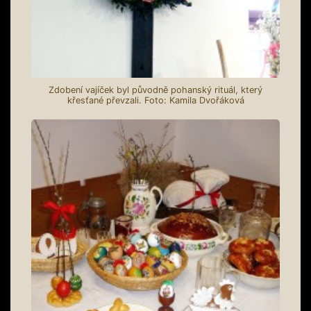
Zdobení vajíček byl původně pohanský rituál, který
křesťané převzali. Foto: Kamila Dvořáková