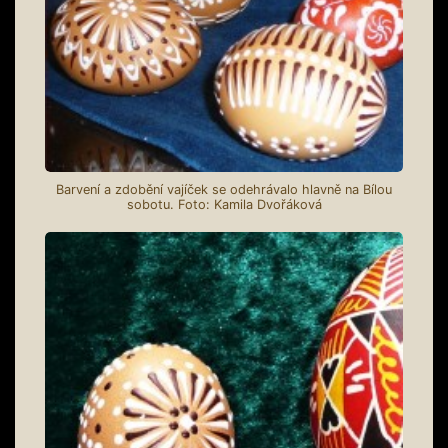
Barvení a zdobění vajíček se odehrávalo hlavně na Bílou
sobotu. Foto: Kamila Dvořáková