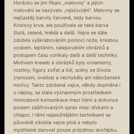
Horácku se jim říkalo „malovny“ a jejich
malování se nazývalo „rejs(ov)ání“. Malovny se
nejčastěji barvily červeně, tedy barvou
Kristovy krve, ale používala se také barva
žlutá, zelená, hnědá a další. Vejce se dále
zdobila vyškrabováním pomocí nože, kresbou
voskem, leptáním, nalepováním obrázků a
postupem času vznikaly další a další techniky.
Motivem kreseb a obrázků byly ornamenty,
rostliny, figury zvířat a lidí, scény ze života
(narození, svatba) a nechyběly ani náboženské
motivy. Takto zdobená vejce, někdy doplněná i
o nápisy, se stala významným prostředkem
mimoslovní komunikace mezi lidmi a dokonce
poslem zašifrovaných zpráv mezi dívkami a
chlapci. I těmi nejsložitějšími technikami se
původně zdobila vejce plná a nebylo
myslitelné darovat pouze prázdnou skořápku.