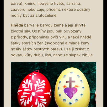
barva), kmínu, lipového květu, šafránu,
zázvoru nebo čaje, přičemž některé odstíny
mohly být až žlutozelené.
Hnědá
barva je barvou země a její skryté
životní síly. Odstíny jsou pak odvozeny
z přírody, připomínají ovčí vlnu a také hnědé
šátky starších žen (svobodné a mladé ženy
nosily šátky pestrých barev). Lze ji získat z
odvaru kůry dubu, listí, nebo ze slupek cibule.