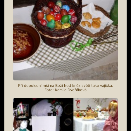
Při dopolední mši na Boží hod kněz světí také vajíčka.
Foto: Kamila Dvořáková