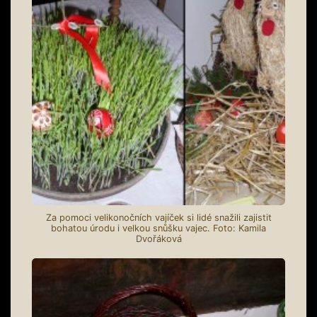
Za pomoci velikonočních vajíček si lidé snažili zajistit
bohatou úrodu i velkou snůšku vajec. Foto: Kamila
Dvořáková