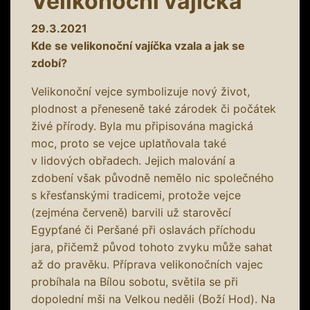
Velikonoční vajíčka
29.3.2021
Kde se velikonoční vajíčka vzala a jak se
zdobí?
Velikonoční vejce symbolizuje nový život,
plodnost a přeneseně také zárodek či počátek
živé přírody. Byla mu připisována magická
moc, proto se vejce uplatňovala také
v lidových obřadech. Jejich malování a
zdobení však původně nemělo nic společného
s křesťanskými tradicemi, protože vejce
(zejména červeně) barvili už starověcí
Egypťané či Peršané při oslavách příchodu
jara, přičemž původ tohoto zvyku může sahat
až do pravěku. Příprava velikonočních vajec
probíhala na Bílou sobotu, světila se při
dopolední mši na Velkou neděli (Boží Hod). Na