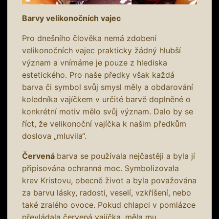
Barvy velikonočních vajec
Pro dnešního člověka nemá zdobení
velikonočních vajec prakticky žádný hlubší
význam a vnímáme je pouze z hlediska
estetického. Pro naše předky však každá
barva či symbol svůj smysl měly a obdarování
koledníka vajíčkem v určité barvě doplněné o
konkrétní motiv mělo svůj význam. Dalo by se
říct, že velikonoční vajíčka k našim předkům
doslova „mluvila“.
Červená
barva se používala nejčastěji a byla jí
připisována ochranná moc. Symbolizovala
krev Kristovu, obecně život a byla považována
za barvu lásky, radosti, veselí, vzkříšení, nebo
také zralého ovoce. Pokud chlapci v pomlázce
převládala červená vajíčka, měla mu