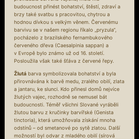
budoucnost přinést bohatství, štěstí, zdraví a
brzy také svatbu s pracovitou, chytrou a
hodnou dívkou s velkým věnem. Červenému
barvivu se v našem regionu říkalo „pryzula“,
pocházelo z brazilského fernambukového
červeného dřeva (Caesalpinia sappan) a
v Evropě bylo známo už od 16. století.
Posloužila však také šťáva z červené řepy.
Žlutá
barva symbolizovala bohatství a byla
přirovnávána k barvě medu, zralého obilí, zlata
a jantaru, ke slunci. Kdo přinesl domů nejvíce
žlutých vajec, rozhodně se nemusel bát
budoucnosti. Téměř všichni Slované vyráběli
žlutou barvu z kručinky barvířské (Genista
tinctoria), která umožňovala získání mnoha
odstínů – od smetanové po sytě zlatou. Další
možností byl odvar z mladého obilí (sírová