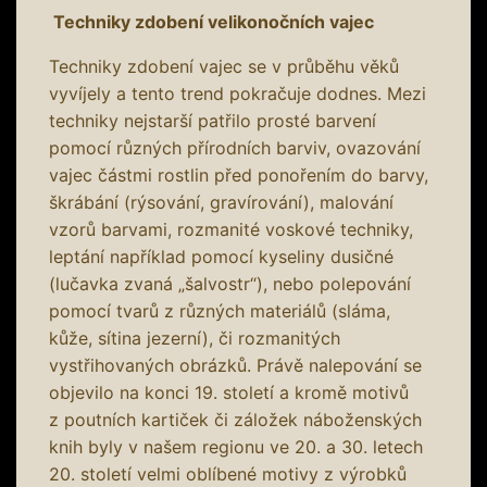
Techniky zdobení velikonočních vajec
Techniky zdobení vajec se v průběhu věků
vyvíjely a tento trend pokračuje dodnes. Mezi
techniky nejstarší patřilo prosté barvení
pomocí různých přírodních barviv, ovazování
vajec částmi rostlin před ponořením do barvy,
škrábání (rýsování, gravírování), malování
vzorů barvami, rozmanité voskové techniky,
leptání například pomocí kyseliny dusičné
(lučavka zvaná „šalvostr“), nebo polepování
pomocí tvarů z různých materiálů (sláma,
kůže, sítina jezerní), či rozmanitých
vystřihovaných obrázků. Právě nalepování se
objevilo na konci 19. století a kromě motivů
z poutních kartiček či záložek náboženských
knih byly v našem regionu ve 20. a 30. letech
20. století velmi oblíbené motivy z výrobků