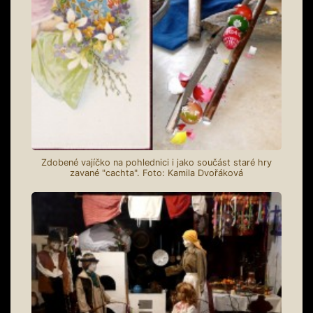
Zdobené vajíčko na pohlednici i jako součást staré hry
zavané "cachta". Foto: Kamila Dvořáková