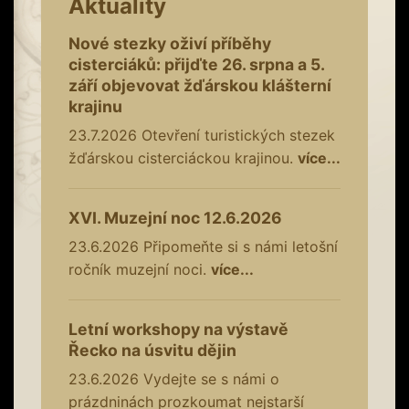
Aktuality
Nové stezky oživí příběhy
cisterciáků: přijďte 26. srpna a 5.
září objevovat žďárskou klášterní
krajinu
23.7.2026
Otevření turistických stezek
žďárskou cisterciáckou krajinou.
více...
XVI. Muzejní noc 12.6.2026
23.6.2026
Připomeňte si s námi letošní
ročník muzejní noci.
více...
Letní workshopy na výstavě
Řecko na úsvitu dějin
23.6.2026
Vydejte se s námi o
prázdninách prozkoumat nejstarší