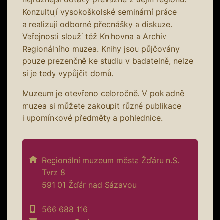
Konzultují vysokoškolské seminární práce
a realizují odborné přednášky a diskuze.
Veřejnosti slouží též Knihovna a Archiv
Regionálního muzea. Knihy jsou půjčovány
pouze prezenčně ke studiu v badatelně, nelze
si je tedy vypůjčit domů.
Muzeum je otevřeno celoročně. V pokladně
muzea si můžete zakoupit různé publikace
i upomínkové předměty a pohlednice.
Regionální muzeum města Žďáru n.S.
Tvrz 8
591 01 Žďár nad Sázavou
566 688 116