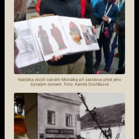
Nabídka zboží cukráře Michálka při zastávce před jeho
bývalým domem. Foto: Kamila Dvořáková