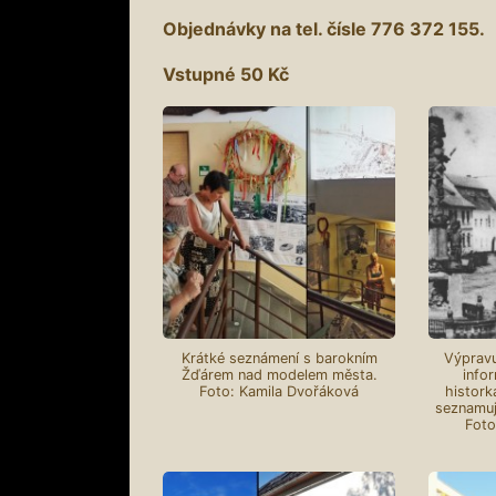
Objednávky na tel. čísle 776 372 155.
Vstupné 50 Kč
Krátké seznámení s barokním
Výpravu
Žďárem nad modelem města.
info
Foto: Kamila Dvořáková
histork
seznamuj
Foto