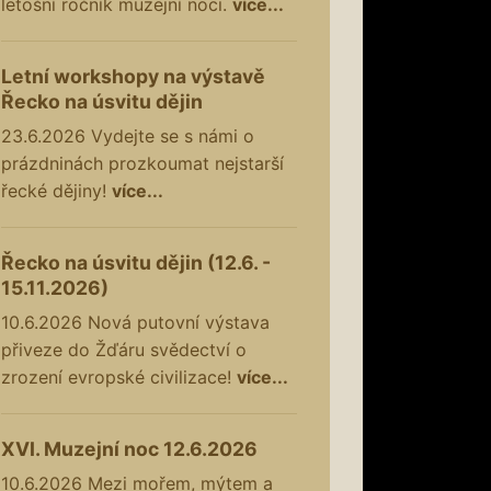
letošní ročník muzejní noci.
více...
Letní workshopy na výstavě
Řecko na úsvitu dějin
23.6.2026
Vydejte se s námi o
prázdninách prozkoumat nejstarší
řecké dějiny!
více...
Řecko na úsvitu dějin (12.6. -
15.11.2026)
10.6.2026
Nová putovní výstava
přiveze do Žďáru svědectví o
zrození evropské civilizace!
více...
XVI. Muzejní noc 12.6.2026
10.6.2026
Mezi mořem, mýtem a