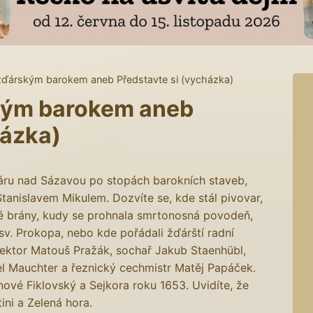
žďárským barokem aneb Představte si (vycházka)
kým barokem aneb
házka)
ru nad Sázavou po stopách barokních staveb,
Stanislavem Mikulem. Dozvíte se, kde stál pivovar,
é brány, kudy se prohnala smrtonosná povodeň,
sv. Prokopa, nebo kde pořádali žďárští radní
i rektor Matouš Pražák, sochař Jakub Staenhübl,
el Mauchter a řeznický cechmistr Matěj Papáček.
nové Fiklovský a Sejkora roku 1653. Uvidíte, že
ini a Zelená hora.