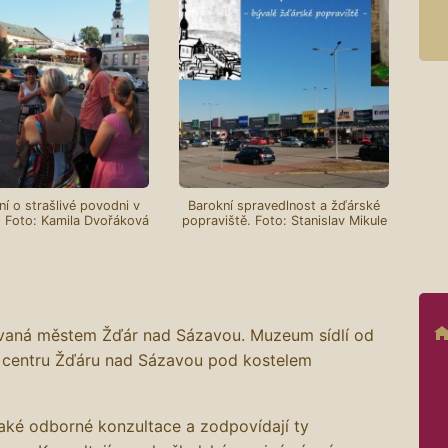
í o strašlivé povodni v
Barokní spravedlnost a žďárské
. Foto: Kamila Dvořáková
popraviště. Foto: Stanislav Mikule
ovaná městem Žďár nad Sázavou. Muzeum sídlí od
 centru Žďáru nad Sázavou pod kostelem
také odborné konzultace a zodpovídají ty