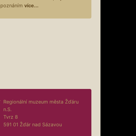
poznáním
více...
Regionální muzeum města Žďáru
n.S.
Tvrz 8
591 01 Žďár nad Sázavou