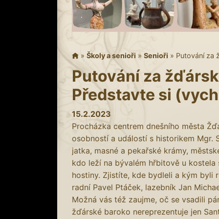
»
Školy a senioři
»
Senioři
»
Putování za 
Putování za žďárs
Představte si (vyc
15.2.2023
Procházka centrem dnešního města Žďá
osobností a událostí s historikem Mgr. 
jatka, masné a pekařské krámy, městsk
kdo leží na bývalém hřbitově u kostela 
hostiny. Zjistíte, kde bydleli a kým byl
radní Pavel Ptáček, lazebník Jan Micha
Možná vás též zaujme, oč se vsadili pá
žďárské baroko nereprezentuje jen Sant