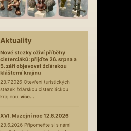
Aktuality
Nové stezky oživí příběhy
cisterciáků: přijďte 26. srpna a
5. září objevovat žďárskou
klášterní krajinu
23.7.2026
Otevření turistických
stezek žďárskou cisterciáckou
krajinou.
více...
XVI. Muzejní noc 12.6.2026
23.6.2026
Připomeňte si s námi