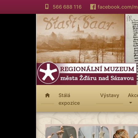
566 688 116
facebook.com/
Stálá
Výstavy
Akc
expozice