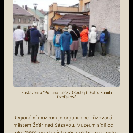
Zastavení u "Po..ané" uličky (Soutky). Foto: Kamila
Dvořáková
Regionální muzeum je organizace zřizovaná
městem Žďár nad Sázavou. Muzeum sídlí od
roku 1993 prostorách městské Tvrze v centru