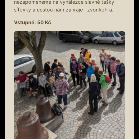
nezapomeneme na vynálezce slavné tašky
síťovky a cestou nám zahraje i zvonkohra.
Vstupné: 50 Kč