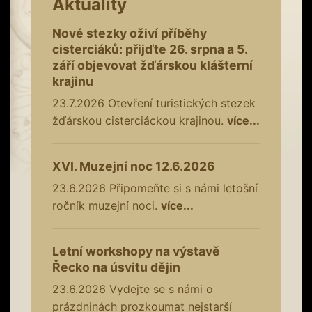
Aktuality
Nové stezky oživí příběhy
cisterciáků: přijďte 26. srpna a 5.
září objevovat žďárskou klášterní
krajinu
23.7.2026
Otevření turistických stezek
žďárskou cisterciáckou krajinou.
více...
XVI. Muzejní noc 12.6.2026
23.6.2026
Připomeňte si s námi letošní
ročník muzejní noci.
více...
Letní workshopy na výstavě
Řecko na úsvitu dějin
23.6.2026
Vydejte se s námi o
prázdninách prozkoumat nejstarší