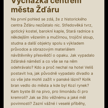
Vycházka centrem
města Žďáru
Na první pohled se zdá, že z historického
centra Žďáru nezůstalo nic. Středověká tvrz,
gotický kostel, barokní kaple, Stará radnice s
někdejším vězením a mučírnou, trojiční sloup,
studna a další objekty spolu s výkladem
průvodce a obrazovým materiálem
návštěvníky přesvědčí o opaku. Jak vypadalo
žďárské náměstí a co vše se na něm
odehrávalo? Kdo a proč nechal na hotel Veliš
postavit lva, jak původně vypadalo divadlo a
co vše jste mohli zažít v panské lázni? Kolik
bran vedlo do města a kde byl Kozí rynek?
Kam byste šli na pivo, pro limonádu či pro
kremroli? Jak se žilo věžnému a jaké měl
povinnosti? Zazní vážné i veselé příběhy,