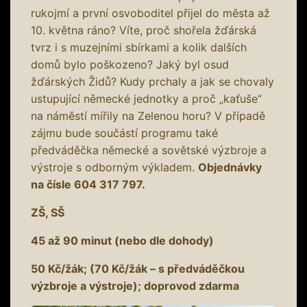
rukojmí a první osvoboditel přijel do města až
10. května ráno? Víte, proč shořela žďárská
tvrz i s muzejními sbírkami a kolik dalších
domů bylo poškozeno? Jaký byl osud
žďárských Židů? Kudy prchaly a jak se chovaly
ustupující německé jednotky a proč „kaťuše“
na náměstí mířily na Zelenou horu? V případě
zájmu bude součástí programu také
předváděčka německé a sovětské výzbroje a
výstroje s odborným výkladem.
Objednávky
na čísle 604 317 797.
ZŠ, SŠ
45 až 90 minut (nebo dle dohody)
50 Kč/žák; (70 Kč/žák – s předváděčkou
výzbroje a výstroje); doprovod zdarma