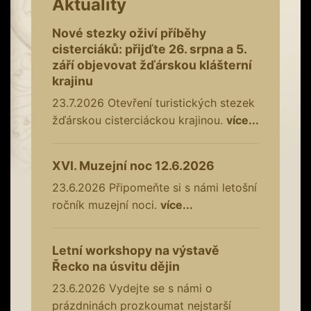
Aktuality
Nové stezky oživí příběhy
cisterciáků: přijďte 26. srpna a 5.
září objevovat žďárskou klášterní
krajinu
23.7.2026
Otevření turistických stezek
žďárskou cisterciáckou krajinou.
více...
XVI. Muzejní noc 12.6.2026
23.6.2026
Připomeňte si s námi letošní
ročník muzejní noci.
více...
Letní workshopy na výstavě
Řecko na úsvitu dějin
23.6.2026
Vydejte se s námi o
prázdninách prozkoumat nejstarší