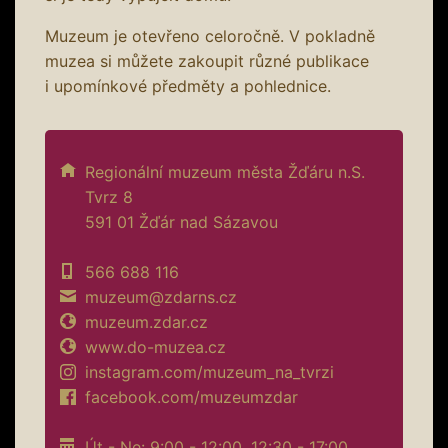
Muzeum je otevřeno celoročně. V pokladně
muzea si můžete zakoupit různé publikace
i upomínkové předměty a pohlednice.
Regionální muzeum města Žďáru n.S.
Tvrz 8
591 01 Žďár nad Sázavou
566 688 116
muzeum@zdarns.cz
muzeum.zdar.cz
www.do-muzea.cz
instagram.com/muzeum_na_tvrzi
facebook.com/muzeumzdar
Út - Ne: 9:00 - 12:00, 12:30 - 17:00