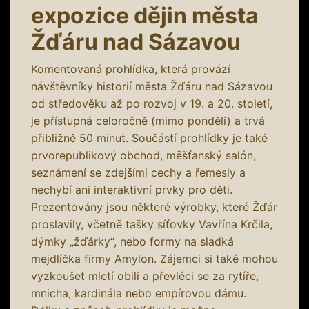
expozice dějin města
Žďáru nad Sázavou
Komentovaná prohlídka, která provází
návštěvníky historií města Žďáru nad Sázavou
od středověku až po rozvoj v 19. a 20. století,
je přístupná celoročně (mimo pondělí) a trvá
přibližně 50 minut. Součástí prohlídky je také
prvorepublikový obchod, měšťanský salón,
seznámení se zdejšími cechy a řemesly a
nechybí ani interaktivní prvky pro děti.
Prezentovány jsou některé výrobky, které Žďár
proslavily, včetně tašky síťovky Vavřína Krčila,
dýmky „žďárky“, nebo formy na sladká
mejdlíčka firmy Amylon. Zájemci si také mohou
vyzkoušet mletí obilí a převléci se za rytíře,
mnicha, kardinála nebo empírovou dámu.