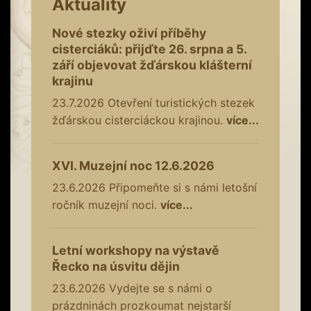
Aktuality
Nové stezky oživí příběhy
cisterciáků: přijďte 26. srpna a 5.
září objevovat žďárskou klášterní
krajinu
23.7.2026
Otevření turistických stezek
žďárskou cisterciáckou krajinou.
více...
XVI. Muzejní noc 12.6.2026
23.6.2026
Připomeňte si s námi letošní
ročník muzejní noci.
více...
Letní workshopy na výstavě
Řecko na úsvitu dějin
23.6.2026
Vydejte se s námi o
prázdninách prozkoumat nejstarší