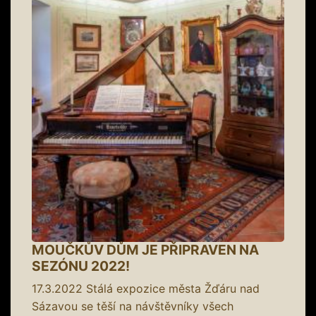
MOUČKŮV DŮM JE PŘIPRAVEN NA
SEZÓNU 2022!
17.3.2022
Stálá expozice města Žďáru nad
Sázavou se těší na návštěvníky všech