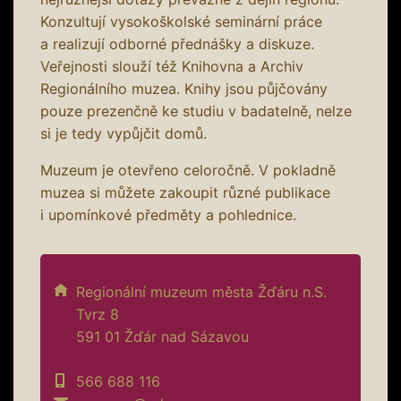
Konzultují vysokoškolské seminární práce
a realizují odborné přednášky a diskuze.
Veřejnosti slouží též Knihovna a Archiv
Regionálního muzea. Knihy jsou půjčovány
pouze prezenčně ke studiu v badatelně, nelze
si je tedy vypůjčit domů.
Muzeum je otevřeno celoročně. V pokladně
muzea si můžete zakoupit různé publikace
i upomínkové předměty a pohlednice.
Regionální muzeum města Žďáru n.S.
Tvrz 8
591 01 Žďár nad Sázavou
566 688 116