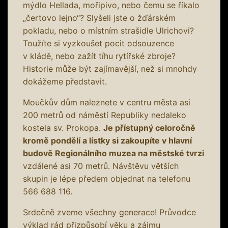
mýdlo Hellada, mořipivo, nebo čemu se říkalo
„čertovo lejno“? Slyšeli jste o žďárském
pokladu, nebo o místním strašidle Ulrichovi?
Toužíte si vyzkoušet pocit odsouzence
v kládě, nebo zažít tíhu rytířské zbroje?
Historie může být zajímavější, než si mnohdy
dokážeme představit.
Moučkův dům naleznete v centru města asi
200 metrů od náměstí Republiky nedaleko
kostela sv. Prokopa.
Je přístupný celoročně
kromě pondělí a lístky si zakoupíte v hlavní
budově Regionálního muzea na městské tvrzi
vzdálené asi 70 metrů. Návštěvu větších
skupin je lépe předem objednat na telefonu
566 688 116.
Srdečně zveme všechny generace! Průvodce
výklad rád přizpůsobí věku a zájmu