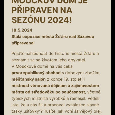
MOUČKŮV DŮM JE
PŘIPRAVEN NA
SEZÓNU 2024!
18.5.2024
Stálá expozice města Žďáru nad Sázavou
připravena!
Přijďte nahlédnout do historie města Žďáru a
seznámit se se životem jeho obyvatel.
V Moučkově domě na vás čeká
prvorepublikový obchod
s dobovým zbožím,
měšťanský salón
z konce 19. století i
místnost věnovaná dějinám a zajímavostem
města od středověku po současnost
, včetně
typických místních výrobků a řemesel. Věděli
jste, že u nás žil a pracoval vynálezce slavné
tašky „síťovky“? Tušíte, jak voní šalvějový olej,