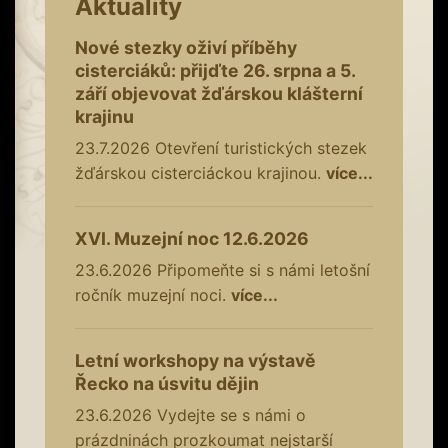
Aktuality
Nové stezky oživí příběhy
cisterciáků: přijďte 26. srpna a 5.
září objevovat žďárskou klášterní
krajinu
23.7.2026
Otevření turistických stezek
žďárskou cisterciáckou krajinou.
více...
XVI. Muzejní noc 12.6.2026
23.6.2026
Připomeňte si s námi letošní
ročník muzejní noci.
více...
Letní workshopy na výstavě
Řecko na úsvitu dějin
23.6.2026
Vydejte se s námi o
prázdninách prozkoumat nejstarší