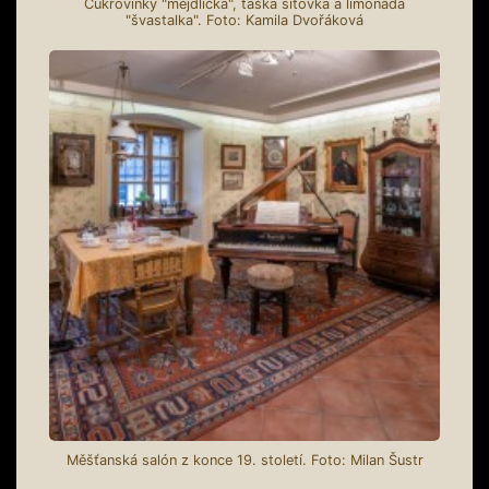
Cukrovinky "mejdlíčka", taška síťovka a limonáda
"švastalka". Foto: Kamila Dvořáková
Měšťanská salón z konce 19. století. Foto: Milan Šustr