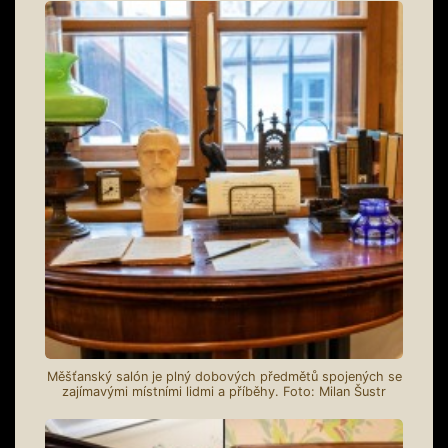
Měšťanský salón je plný dobových předmětů spojených se
zajímavými místními lidmi a příběhy. Foto: Milan Šustr