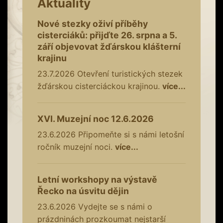
Aktuality
Nové stezky oživí příběhy
cisterciáků: přijďte 26. srpna a 5.
září objevovat žďárskou klášterní
krajinu
23.7.2026
Otevření turistických stezek
žďárskou cisterciáckou krajinou.
více...
XVI. Muzejní noc 12.6.2026
23.6.2026
Připomeňte si s námi letošní
ročník muzejní noci.
více...
Letní workshopy na výstavě
Řecko na úsvitu dějin
23.6.2026
Vydejte se s námi o
prázdninách prozkoumat nejstarší