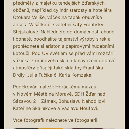
předměty z majetku tehdejších žďárských
občanů, například cylindr starosty a hoteliéra
Otokara Veliše, váček na tabák obuvníka
Josefa Vašátka či svatební šaty Františky
Stejskalové. Nahlédnete do domácnosti chudé
i bohaté, poodhalíte tajemství výroby sirek a
prohlédnete si ariston s papírovými hudebními
kotouči. Pod UV světlem se před vámi rozzáří
vázička z uranového skla a k navození dobové
atmosféry přispějí také skladby Františka
Drdly, Julia Fučíka či Karla Komzáka.
Poděkování náleží: Horáckému muzeu
v Novém Městě na Moravě, SDH Žďár nad
Sázavou 2 – Zámek, Bohuslavu Nahodilovi,
Kateřině Skalníkové a Václavu Houfovi.
Více fotografií naleznete ve fotogalerii!