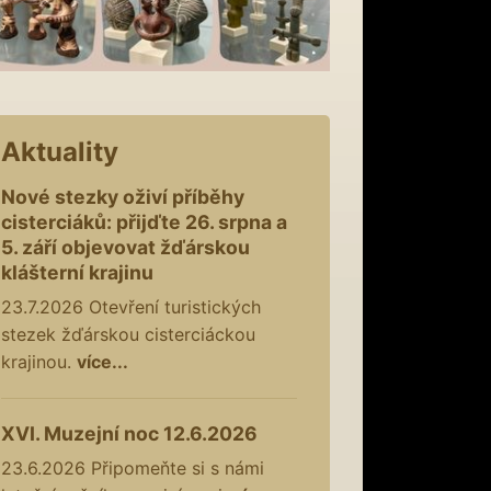
Aktuality
Nové stezky oživí příběhy
cisterciáků: přijďte 26. srpna a
5. září objevovat žďárskou
klášterní krajinu
23.7.2026
Otevření turistických
stezek žďárskou cisterciáckou
krajinou.
více...
XVI. Muzejní noc 12.6.2026
23.6.2026
Připomeňte si s námi