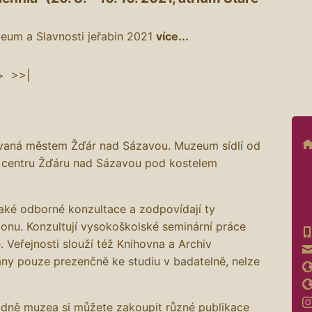
eum a Slavnosti jeřabin 2021
více...
>
>>|
ovaná městem Žďár nad Sázavou. Muzeum sídlí od
 centru Žďáru nad Sázavou pod kostelem
také odborné konzultace a zodpovídají ty
ionu. Konzultují vysokoškolské seminární práce
. Veřejnosti slouží též Knihovna a Archiv
ány pouze prezenčně ke studiu v badatelně, nelze
adně muzea si můžete zakoupit různé publikace