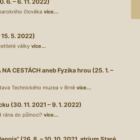
6. – 6. 11. 2022)
 barokního člověka
více...
15. 5. 2022)
cetileté války
více...
A CESTÁCH aneb Fyzika hrou (25. 1. –
ýstava Technického muzea v Brně
více...
u (30. 11. 2021 – 9. 1. 2022)
 rána do půlnoci?
více...
ennia“ (26. 8. – 10. 10. 2021, atrium Staré