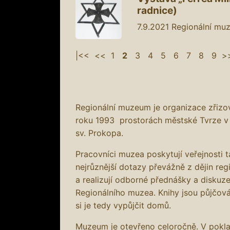
radnice)
7.9.2021
Regionální muz
|<<
<<
1
2
3
4
5
6
7
8
9
>
Regionální muzeum je organizace zřiz
roku 1993 prostorách městské Tvrze v
sv. Prokopa.
Pracovníci muzea poskytují veřejnosti 
nejrůznější dotazy převážně z dějin reg
a realizují odborné přednášky a diskuze
Regionálního muzea. Knihy jsou půjčov
si je tedy vypůjčit domů.
Muzeum je otevřeno celoročně. V pokl