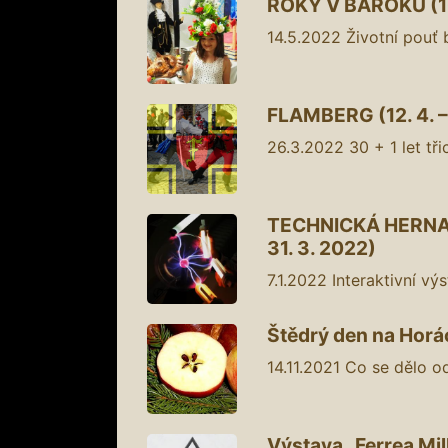
ROKY V BAROKU (10. 
14.5.2022
Životní pouť
FLAMBERG (12. 4. – 
26.3.2022
30 + 1 let tři
TECHNICKÁ HERNA N
31. 3. 2022)
7.1.2022
Interaktivní v
Štědrý den na Horáck
14.11.2021
Co se dělo od
Výstava „Ferrea Mill