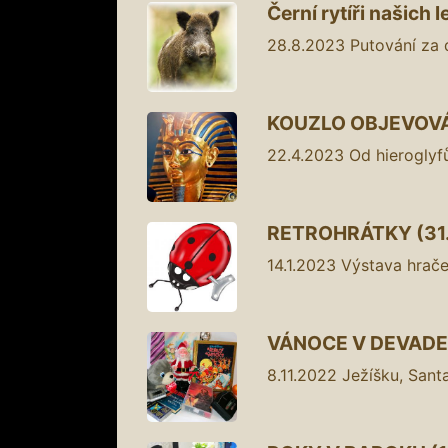
Černí rytíři našich l
28.8.2023
Putování za 
KOUZLO OBJEVOVÁNÍ 
22.4.2023
Od hieroglyf
RETROHRÁTKY (31. 1
14.1.2023
Výstava hrače
VÁNOCE V DEVADESÁ
8.11.2022
Ježíšku, Santa