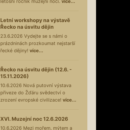
letošní ročník muzejní noci.
více...
Letní workshopy na výstavě
Řecko na úsvitu dějin
23.6.2026
Vydejte se s námi o
prázdninách prozkoumat nejstarší
řecké dějiny!
více...
Řecko na úsvitu dějin (12.6. -
15.11.2026)
10.6.2026
Nová putovní výstava
přiveze do Žďáru svědectví o
zrození evropské civilizace!
více...
XVI. Muzejní noc 12.6.2026
10.6.2026
Mezi mořem, mýtem a