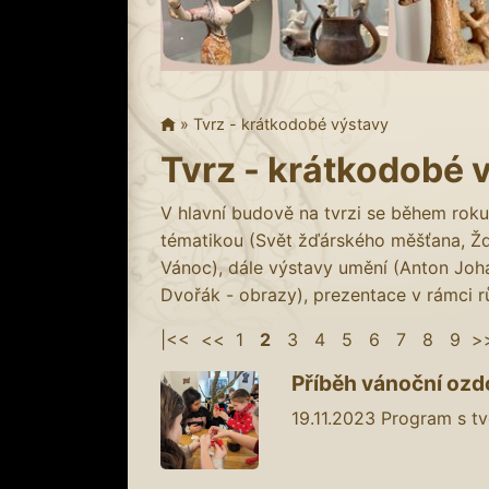
»
Tvrz - krátkodobé výstavy
Tvrz - krátkodobé 
V hlavní budově na tvrzi se během roku 
tématikou (Svět žďárského měšťana, Ž
Vánoc), dále výstavy umění (Anton Joh
Dvořák - obrazy), prezentace v rámci r
|<<
<<
1
2
3
4
5
6
7
8
9
>
Příběh vánoční ozdo
19.11.2023
Program s tv