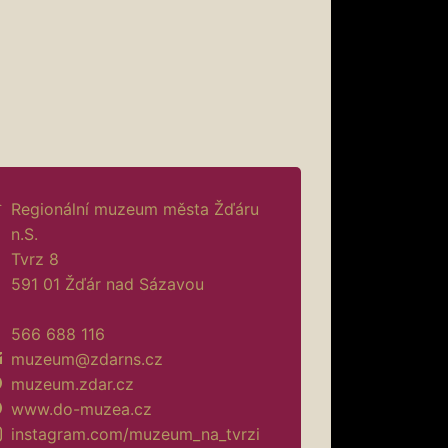
Regionální muzeum města Žďáru
n.S.
Tvrz 8
591 01 Žďár nad Sázavou
566 688 116
muzeum@zdarns.cz
muzeum.zdar.cz
www.do-muzea.cz
instagram.com/muzeum_na_tvrzi