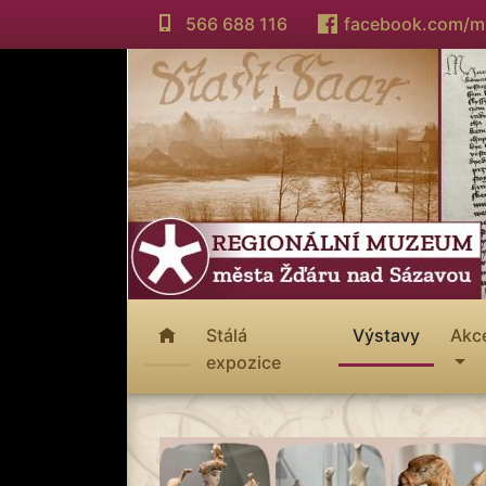
566 688 116
facebook.com/
Stálá
Výstavy
Akc
expozice