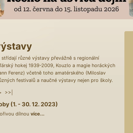
výstavy
střídají různé výstavy převážně s regionální
ďárský hokej 1939-2009, Kouzlo a magie horáckých
ann Ferenz) včetně toho amatérského (Miloslav
ůzných festivalů a naučné výstavy nejen pro školy.
>
>>|
by (1. - 30. 12. 2023)
ořivou dílnou
více...