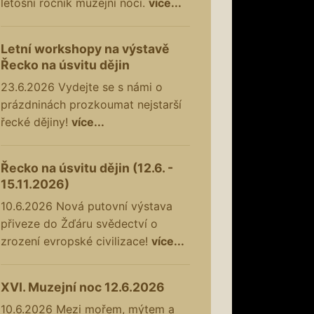
letošní ročník muzejní noci.
více...
Letní workshopy na výstavě
Řecko na úsvitu dějin
23.6.2026
Vydejte se s námi o
prázdninách prozkoumat nejstarší
řecké dějiny!
více...
Řecko na úsvitu dějin (12.6. -
15.11.2026)
10.6.2026
Nová putovní výstava
přiveze do Žďáru svědectví o
zrození evropské civilizace!
více...
XVI. Muzejní noc 12.6.2026
10.6.2026
Mezi mořem, mýtem a