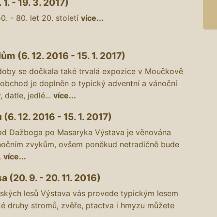
1. - 19. 3. 2017)
. - 80. let 20. století
více...
 (6. 12. 2016 - 15. 1. 2017)
oby se dočkala také trvalá expozice v Moučkově
obchod je doplněn o typický adventní a vánoční
 datle, jedlé...
více...
6. 12. 2016 - 15. 1. 2017)
od Dažboga po Masaryka Výstava je věnována
nočním zvykům, ovšem poněkud netradičně bude
.
více...
a (20. 9. - 20. 11. 2016)
ských lesů Výstava vás provede typickým lesem
ké druhy stromů, zvěře, ptactva i hmyzu můžete