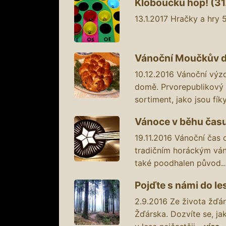
Kloboučku hop! (31. 
13.1.2017
Hračky a hry 50
Vánoční Moučkův dům
10.12.2016
Vánoční výzd
domě. Prvorepublikový 
sortiment, jako jsou fíky,
Vánoce v běhu času (
19.11.2016
Vánoční čas 
tradičním horáckým vá
také poodhalen původ..
Pojďte s námi do les
2.9.2016
Ze života žďár
Žďárska. Dozvíte se, ja