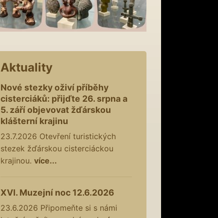
Aktuality
Nové stezky oživí příběhy
cisterciáků: přijďte 26. srpna a
5. září objevovat žďárskou
klášterní krajinu
23.7.2026
Otevření turistických
stezek žďárskou cisterciáckou
krajinou.
více...
XVI. Muzejní noc 12.6.2026
23.6.2026
Připomeňte si s námi