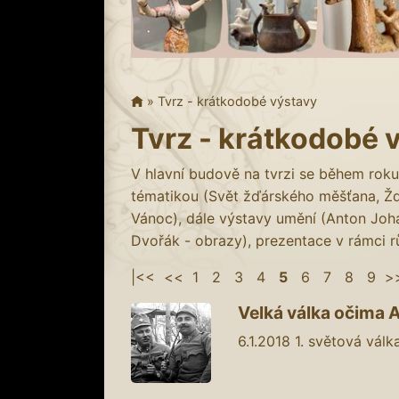
»
Tvrz - krátkodobé výstavy
Tvrz - krátkodobé 
V hlavní budově na tvrzi se během roku 
tématikou (Svět žďárského měšťana, Ž
Vánoc), dále výstavy umění (Anton Joh
Dvořák - obrazy), prezentace v rámci r
|<<
<<
1
2
3
4
5
6
7
8
9
>
Velká válka očima An
6.1.2018
1. světová válk