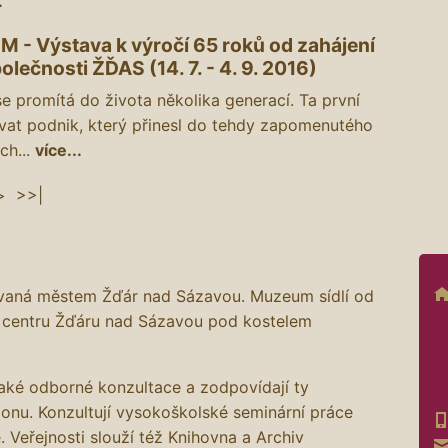
.
- Výstava k výročí 65 roků od zahájení
olečnosti ŽĎAS (14. 7. - 4. 9. 2016)
e promítá do života několika generací. Ta první
ovat podnik, který přinesl do tehdy zapomenutého
ch...
více...
>
>>|
ovaná městem Žďár nad Sázavou. Muzeum sídlí od
 centru Žďáru nad Sázavou pod kostelem
také odborné konzultace a zodpovídají ty
ionu. Konzultují vysokoškolské seminární práce
. Veřejnosti slouží též Knihovna a Archiv