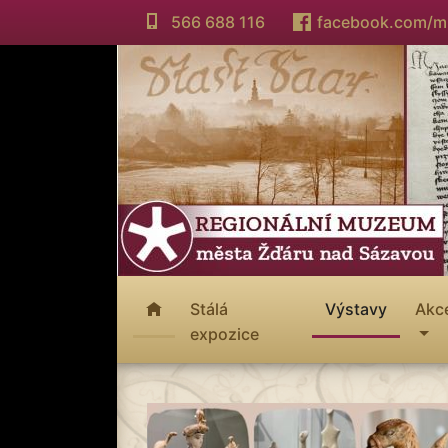
566 688 116
facebook.com/
Stálá
Výstavy
Akc
expozice