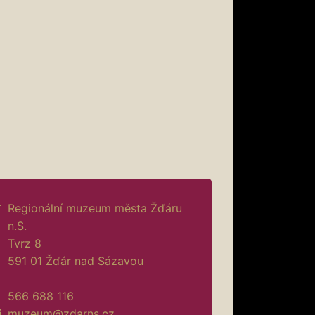
Regionální muzeum města Žďáru
n.S.
Tvrz 8
591 01 Žďár nad Sázavou
566 688 116
muzeum@zdarns.cz