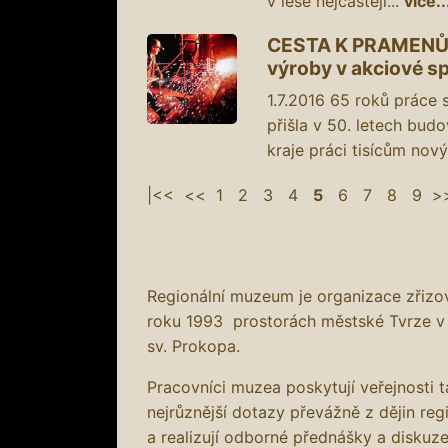
v lese nejčastěji...
více..
CESTA K PRAMENŮM 
výroby v akciové sp
1.7.2016
65 roků práce s
přišla v 50. letech bud
kraje práci tisícům nový
|<<
<<
1
2
3
4
5
6
7
8
9
>
Regionální muzeum je organizace zřiz
roku 1993 prostorách městské Tvrze v
sv. Prokopa.
Pracovníci muzea poskytují veřejnosti 
nejrůznější dotazy převážně z dějin reg
a realizují odborné přednášky a diskuze