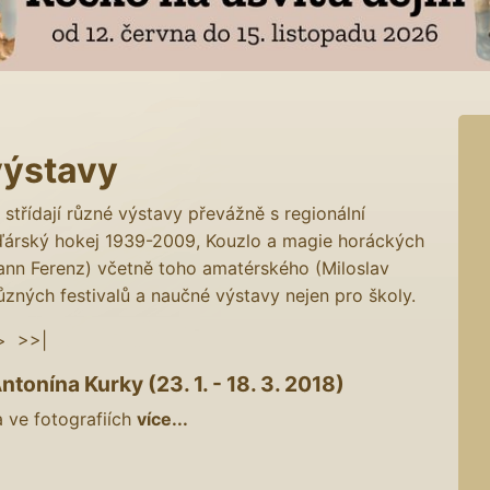
výstavy
střídají různé výstavy převážně s regionální
ďárský hokej 1939-2009, Kouzlo a magie horáckých
ann Ferenz) včetně toho amatérského (Miloslav
ůzných festivalů a naučné výstavy nejen pro školy.
>
>>|
tonína Kurky (23. 1. - 18. 3. 2018)
a ve fotografiích
více...