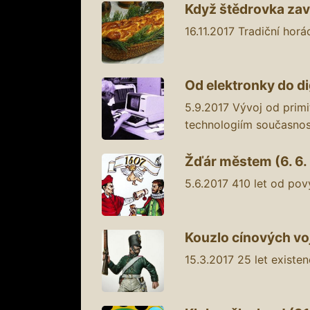
Když štědrovka zavon
16.11.2017
Tradiční hor
Od elektronky do dig
5.9.2017
Vývoj od primi
technologiím současno
Žďár městem (6. 6. -
5.6.2017
410 let od pov
Kouzlo cínových vojá
15.3.2017
25 let existe