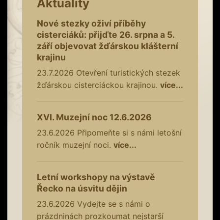
Aktuality
Nové stezky oživí příběhy
cisterciáků: přijďte 26. srpna a 5.
září objevovat žďárskou klášterní
krajinu
23.7.2026
Otevření turistických stezek
žďárskou cisterciáckou krajinou.
více...
XVI. Muzejní noc 12.6.2026
23.6.2026
Připomeňte si s námi letošní
ročník muzejní noci.
více...
Letní workshopy na výstavě
Řecko na úsvitu dějin
23.6.2026
Vydejte se s námi o
prázdninách prozkoumat nejstarší