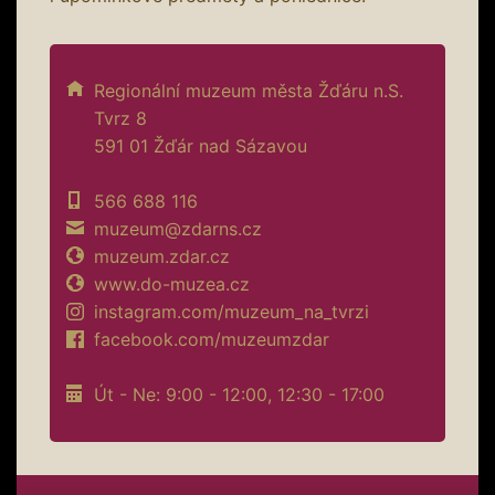
Regionální muzeum města Žďáru n.S.
Tvrz 8
591 01 Žďár nad Sázavou
566 688 116
muzeum@zdarns.cz
muzeum.zdar.cz
www.do-muzea.cz
instagram.com/muzeum_na_tvrzi
facebook.com/muzeumzdar
Út - Ne: 9:00 - 12:00, 12:30 - 17:00