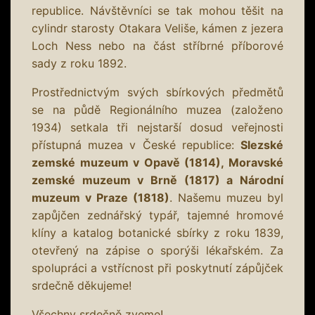
republice. Návštěvníci se tak mohou těšit na
cylindr starosty Otakara Veliše, kámen z jezera
Loch Ness nebo na část stříbrné příborové
sady z roku 1892.
Prostřednictvým svých sbírkových předmětů
se na půdě Regionálního muzea (založeno
1934) setkala tři nejstarší dosud veřejnosti
přístupná muzea v České republice:
Slezské
zemské muzeum v Opavě (1814), Moravské
zemské muzeum v Brně (1817) a Národní
muzeum v Praze (1818)
. Našemu muzeu byl
zapůjčen zednářský typář, tajemné hromové
klíny a katalog botanické sbírky z roku 1839,
otevřený na zápise o sporýši lékařském. Za
spolupráci a vstřícnost při poskytnutí zápůjček
srdečně děkujeme!
Všechny srdečně zveme!