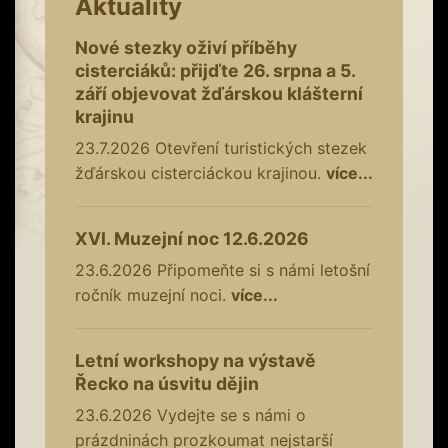
Aktuality
Nové stezky oživí příběhy
cisterciáků: přijďte 26. srpna a 5.
září objevovat žďárskou klášterní
krajinu
23.7.2026
Otevření turistických stezek
žďárskou cisterciáckou krajinou.
více...
XVI. Muzejní noc 12.6.2026
23.6.2026
Připomeňte si s námi letošní
ročník muzejní noci.
více...
Letní workshopy na výstavě
Řecko na úsvitu dějin
23.6.2026
Vydejte se s námi o
prázdninách prozkoumat nejstarší