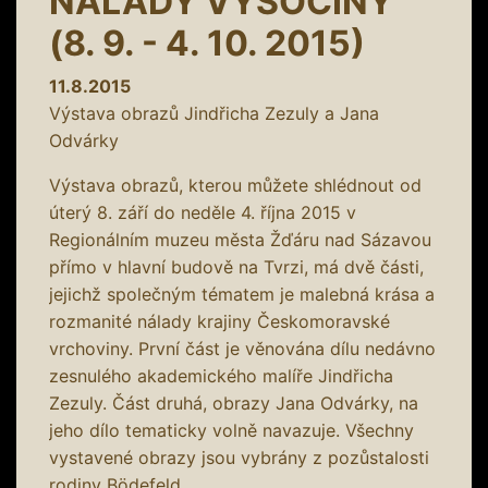
NÁLADY VYSOČINY
(8. 9. - 4. 10. 2015)
11.8.2015
Výstava obrazů Jindřicha Zezuly a Jana
Odvárky
Výstava obrazů, kterou můžete shlédnout od
úterý 8. září do neděle 4. října 2015 v
Regionálním muzeu města Žďáru nad Sázavou
přímo v hlavní budově na Tvrzi, má dvě části,
jejichž společným tématem je malebná krása a
rozmanité nálady krajiny Českomoravské
vrchoviny. První část je věnována dílu nedávno
zesnulého akademického malíře Jindřicha
Zezuly. Část druhá, obrazy Jana Odvárky, na
jeho dílo tematicky volně navazuje. Všechny
vystavené obrazy jsou vybrány z pozůstalosti
rodiny Bödefeld.