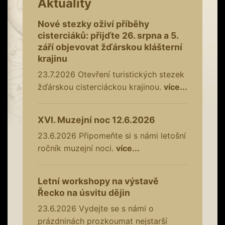
Aktuality
Nové stezky oživí příběhy
cisterciáků: přijďte 26. srpna a 5.
září objevovat žďárskou klášterní
krajinu
23.7.2026
Otevření turistických stezek
žďárskou cisterciáckou krajinou.
více...
XVI. Muzejní noc 12.6.2026
23.6.2026
Připomeňte si s námi letošní
ročník muzejní noci.
více...
Letní workshopy na výstavě
Řecko na úsvitu dějin
23.6.2026
Vydejte se s námi o
prázdninách prozkoumat nejstarší