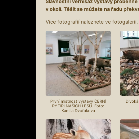
Slavnostní vernisáž výstavy proběhne 
v okolí. Těšit se můžete na řadu překv
Více fotografií naleznete ve fotogalerii.
První místnost výstavy ČERNÍ
Divoká
RYTÍŘI NAŠICH LESŮ. Foto:
Kamila Dvořáková