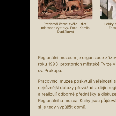
Predátoři černé zvěře - třetí
Lebky p
místnost výstavy. Foto: Kamila
Foto
Dvořáková
Regionální muzeum je organizace zřiz
roku 1993 prostorách městské Tvrze v
sv. Prokopa.
Pracovníci muzea poskytují veřejnosti 
nejrůznější dotazy převážně z dějin reg
a realizují odborné přednášky a diskuze
Regionálního muzea. Knihy jsou půjčov
si je tedy vypůjčit domů.