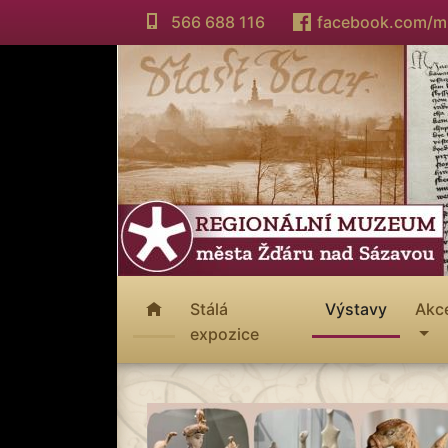
566 688 116
facebook.com/
Stálá
Výstavy
Akc
expozice