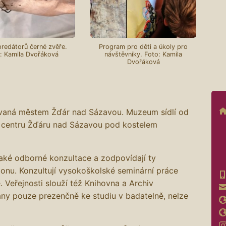
redátorů černé zvěře.
Program pro děti a úkoly pro
: Kamila Dvořáková
návštěvníky. Foto: Kamila
Dvořáková
ovaná městem Žďár nad Sázavou. Muzeum sídlí od
 centru Žďáru nad Sázavou pod kostelem
také odborné konzultace a zodpovídají ty
ionu. Konzultují vysokoškolské seminární práce
. Veřejnosti slouží též Knihovna a Archiv
ány pouze prezenčně ke studiu v badatelně, nelze