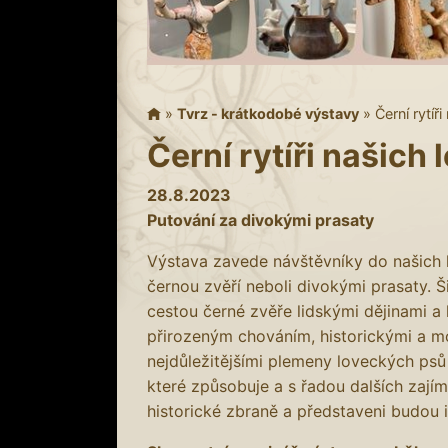
»
Tvrz - krátkodobé výstavy
»
Černí rytíř
Černí rytíři našich l
28.8.2023
Putování za divokými prasaty
Výstava zavede návštěvníky do našich le
černou zvěří neboli divokými prasaty. 
cestou černé zvěře lidskými dějinami a k
přirozeným chováním, historickými a mo
nejdůležitějšími plemeny loveckých psů
které způsobuje a s řadou dalších zajím
historické zbraně a představeni budou i