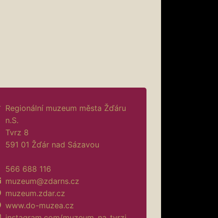
Regionální muzeum města Žďáru
n.S.
Tvrz 8
591 01 Žďár nad Sázavou
566 688 116
muzeum@zdarns.cz
muzeum.zdar.cz
www.do-muzea.cz
instagram.com/muzeum_na_tvrzi