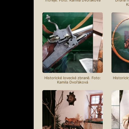
Trofeje. Foto: Kamila Dvořáková
Druhá m
K
Historické lovecké zbraně. Foto:
Historick
Kamila Dvořáková