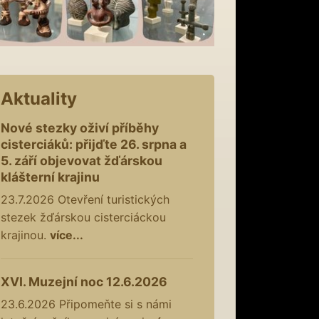
Aktuality
Nové stezky oživí příběhy
cisterciáků: přijďte 26. srpna a
5. září objevovat žďárskou
klášterní krajinu
23.7.2026
Otevření turistických
stezek žďárskou cisterciáckou
krajinou.
více...
XVI. Muzejní noc 12.6.2026
23.6.2026
Připomeňte si s námi