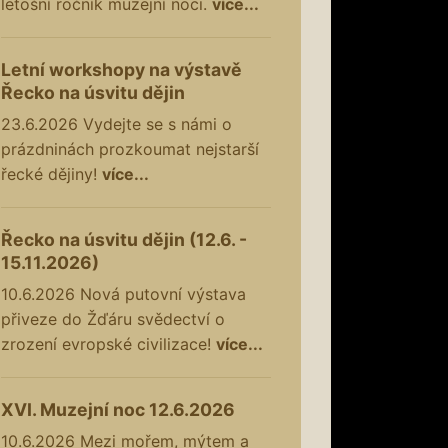
letošní ročník muzejní noci.
více...
Letní workshopy na výstavě
Řecko na úsvitu dějin
23.6.2026
Vydejte se s námi o
prázdninách prozkoumat nejstarší
řecké dějiny!
více...
Řecko na úsvitu dějin (12.6. -
15.11.2026)
10.6.2026
Nová putovní výstava
přiveze do Žďáru svědectví o
zrození evropské civilizace!
více...
XVI. Muzejní noc 12.6.2026
10.6.2026
Mezi mořem, mýtem a