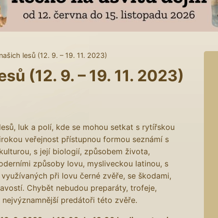
i našich lesů (12. 9. – 19. 11. 2023)
esů (12. 9. – 19. 11. 2023)
sů, luk a polí, kde se mohou setkat s rytířskou
Širokou veřejnost přístupnou formou seznámí s
ulturou, s její biologií, způsobem života,
derními způsoby lovu, mysliveckou latinou, s
 využívaných při lovu černé zvěře, se škodami,
avostí. Chybět nebudou preparáty, trofeje,
 nejvýznamnější predátoři této zvěře.