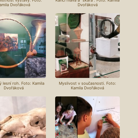
ístnost výstavy. Foto:
Kančí hlava a "škára". Foto: Kamila
amila Dvořáková
Dvořáková
ý lesní roh. Foto: Kamila
Myslivost v současnosti. Foto:
Dvořáková
Kamila Dvořáková