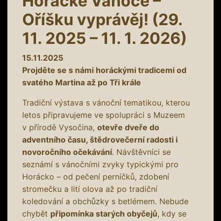
Horácké Vánoce –
Oříšku vyprávěj! (29.
11. 2025 – 11. 1. 2026)
15.11.2025
Projděte se s námi horáckými tradicemi od
svatého Martina až po Tři krále
Tradiční výstava s vánoční tematikou, kterou
letos připravujeme ve spolupráci s Muzeem
v přírodě Vysočina,
otevře dveře do
adventního času, štědrovečerní radosti i
novoročního očekávání
. Návštěvníci se
seznámí s vánočními zvyky typickými pro
Horácko – od pečení perníčků, zdobení
stromečku a lití olova až po tradiční
koledování a obchůzky s betlémem. Nebude
chybět
připomínka starých obyčejů
, kdy se