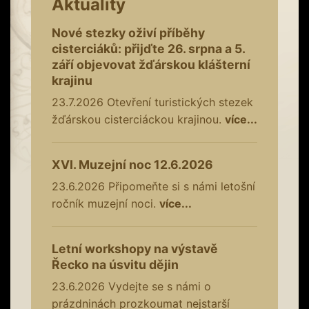
Aktuality
Nové stezky oživí příběhy
cisterciáků: přijďte 26. srpna a 5.
září objevovat žďárskou klášterní
krajinu
23.7.2026
Otevření turistických stezek
žďárskou cisterciáckou krajinou.
více...
XVI. Muzejní noc 12.6.2026
23.6.2026
Připomeňte si s námi letošní
ročník muzejní noci.
více...
Letní workshopy na výstavě
Řecko na úsvitu dějin
23.6.2026
Vydejte se s námi o
prázdninách prozkoumat nejstarší