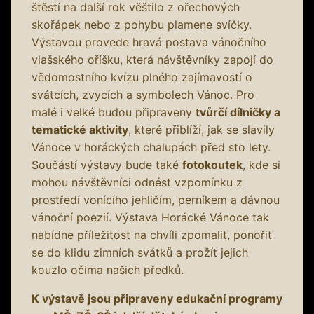
štěstí na další rok věštilo z ořechových
skořápek nebo z pohybu plamene svíčky.
Výstavou provede hravá postava vánočního
vlašského oříšku, která návštěvníky zapojí do
vědomostního kvízu plného zajímavostí o
svátcích, zvycích a symbolech Vánoc. Pro
malé i velké budou připraveny
tvůrčí dílničky a
tematické aktivity
, které přiblíží, jak se slavily
Vánoce v horáckých chalupách před sto lety.
Součástí výstavy bude také
fotokoutek
, kde si
mohou návštěvníci odnést vzpomínku z
prostředí vonícího jehličím, perníkem a dávnou
vánoční poezií. Výstava Horácké Vánoce tak
nabídne příležitost na chvíli zpomalit, ponořit
se do klidu zimních svátků a prožít jejich
kouzlo očima našich předků.
K výstavě jsou připraveny edukační programy