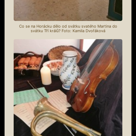
Co se na Horácku dělo od svátku svatého Martina do
svátku Tří králů? Foto: Kamila Dvořáková