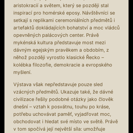
aristokracií a světem, který se později stal
inspirací pro homérské eposy. Návštěvníci se
setkají s replikami ceremoniálních předmětů i
artefaktů dokládajících bohatství a moc vládců
opevněných palácových center. Právě
mykénská kultura představuje most mezi
dávným egejským pravěkem a obdobím, z
něhož později vyrostlo klasické Řecko –
kolébka filozofie, demokracie a evropského
myšlení.
Výstava však nepředstavuje pouze sled
vzácných předmětů. Ukazuje také, že dávné
civilizace řešily podobné otázky jako člověk
dnešní – vztah k posvátnu, touhu po kráse,
potřebu uchovávat paměť, vyjadřovat moc,
obchodovat i hledat své místo ve světě. Právě
v tom spočívá její největší síla: umožňuje