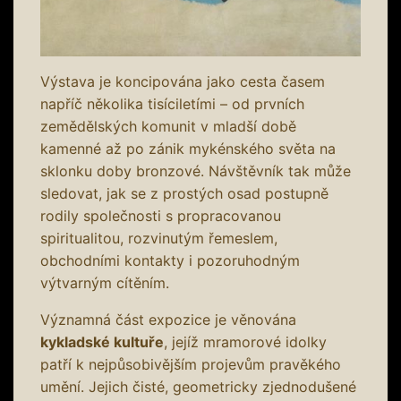
Výstava je koncipována jako cesta časem
napříč několika tisíciletími – od prvních
zemědělských komunit v mladší době
kamenné až po zánik mykénského světa na
sklonku doby bronzové. Návštěvník tak může
sledovat, jak se z prostých osad postupně
rodily společnosti s propracovanou
spiritualitou, rozvinutým řemeslem,
obchodními kontakty i pozoruhodným
výtvarným cítěním.
Významná část expozice je věnována
kykladské kultuře
, jejíž mramorové idolky
patří k nejpůsobivějším projevům pravěkého
umění. Jejich čisté, geometricky zjednodušené