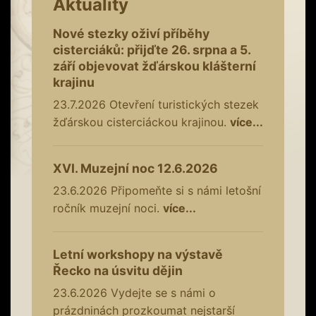
Aktuality
Nové stezky oživí příběhy
cisterciáků: přijďte 26. srpna a 5.
září objevovat žďárskou klášterní
krajinu
23.7.2026
Otevření turistických stezek
žďárskou cisterciáckou krajinou.
více...
XVI. Muzejní noc 12.6.2026
23.6.2026
Připomeňte si s námi letošní
ročník muzejní noci.
více...
Letní workshopy na výstavě
Řecko na úsvitu dějin
23.6.2026
Vydejte se s námi o
prázdninách prozkoumat nejstarší