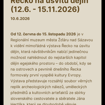
Řecko na úsvitu dějin
(12.6. - 15.11.2026)
10.6.2026
Od 12. června do 15. listopadu 2026
je v
Regionální muzeum města Žďáru nad Sázavou
k vidění mimořádná výstava Řecko na úsvitu
dějin, která návštěvníkům nabízí jedinečnou
možnost nahlédnout do nejstarších kapitol
dějin egejského prostoru – do období, kdy se
na ostrovech a pevnině dnešního Řecka
formovaly první vyspělé kultury Evropy.
Výstava představuje rozsáhlý soubor věrných
replik archeologických nálezů, uměleckých
předmětů a kultovních artefaktů ze sbírky
slovenského cestovatele a sběratele Jána
Hertlíka, který se dlouhodobě věnuje