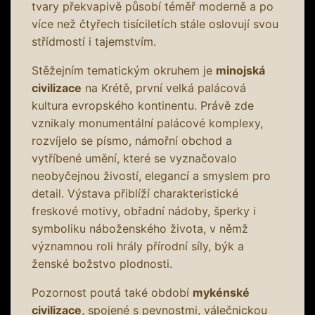
tvary překvapivě působí téměř moderně a po
více než čtyřech tisíciletích stále oslovují svou
střídmostí i tajemstvím.
Stěžejním tematickým okruhem je
minojská
civilizace
na Krétě, první velká palácová
kultura evropského kontinentu. Právě zde
vznikaly monumentální palácové komplexy,
rozvíjelo se písmo, námořní obchod a
vytříbené umění, které se vyznačovalo
neobyčejnou živostí, elegancí a smyslem pro
detail. Výstava přiblíží charakteristické
freskové motivy, obřadní nádoby, šperky i
symboliku náboženského života, v němž
významnou roli hrály přírodní síly, býk a
ženské božstvo plodnosti.
Pozornost poutá také období
mykénské
civilizace
, spojené s pevnostmi, válečnickou