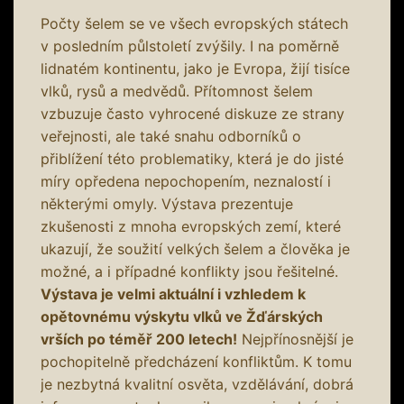
Počty šelem se ve všech evropských státech
v posledním půlstoletí zvýšily. I na poměrně
lidnatém kontinentu, jako je Evropa, žijí tisíce
vlků, rysů a medvědů. Přítomnost šelem
vzbuzuje často vyhrocené diskuze ze strany
veřejnosti, ale také snahu odborníků o
přiblížení této problematiky, která je do jisté
míry opředena nepochopením, neznalostí i
některými omyly. Výstava prezentuje
zkušenosti z mnoha evropských zemí, které
ukazují, že soužití velkých šelem a člověka je
možné, a i případné konflikty jsou řešitelné.
Výstava je velmi aktuální i vzhledem k
opětovnému výskytu vlků ve Žďárských
vrších po téměř 200 letech!
Nejpřínosnější je
pochopitelně předcházení konfliktům. K tomu
je nezbytná kvalitní osvěta, vzdělávání, dobrá