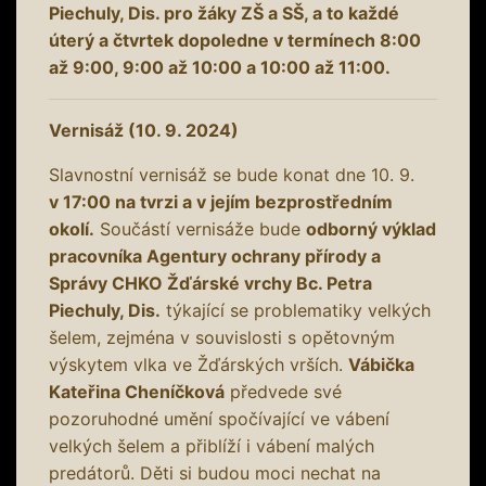
Piechuly, Dis. pro žáky ZŠ a SŠ, a to každé
úterý a čtvrtek dopoledne v termínech 8:00
až 9:00, 9:00 až 10:00 a 10:00 až 11:00.
Vernisáž (10. 9. 2024)
Slavnostní vernisáž se bude konat dne 10. 9.
v 17:00 na tvrzi a v jejím bezprostředním
okolí.
Součástí vernisáže bude
odborný výklad
pracovníka Agentury ochrany přírody a
Správy CHKO Žďárské vrchy Bc. Petra
Piechuly, Dis.
týkající se problematiky velkých
šelem, zejména v souvislosti s opětovným
výskytem vlka ve Žďárských vrších.
Vábička
Kateřina Cheníčková
předvede své
pozoruhodné umění spočívající ve vábení
velkých šelem a přiblíží i vábení malých
predátorů. Děti si budou moci nechat na