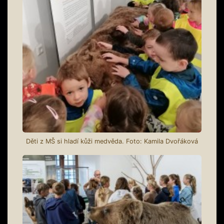
Děti z MŠ si hladí kůži medvěda. Foto: Kamila Dvořáková