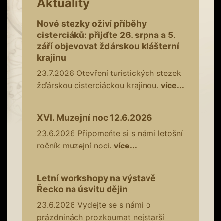
Aktuality
Nové stezky oživí příběhy
cisterciáků: přijďte 26. srpna a 5.
září objevovat žďárskou klášterní
krajinu
23.7.2026
Otevření turistických stezek
žďárskou cisterciáckou krajinou.
více...
XVI. Muzejní noc 12.6.2026
23.6.2026
Připomeňte si s námi letošní
ročník muzejní noci.
více...
Letní workshopy na výstavě
Řecko na úsvitu dějin
23.6.2026
Vydejte se s námi o
prázdninách prozkoumat nejstarší