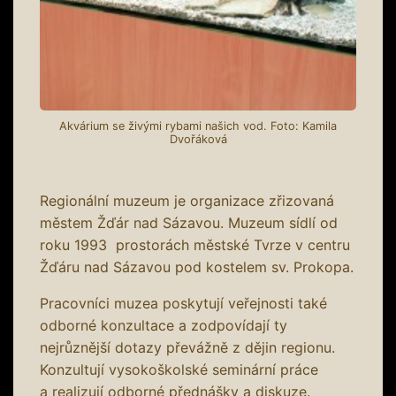
Akvárium se živými rybami našich vod. Foto: Kamila
Dvořáková
Regionální muzeum je organizace zřizovaná
městem Žďár nad Sázavou. Muzeum sídlí od
roku 1993 prostorách městské Tvrze v centru
Žďáru nad Sázavou pod kostelem sv. Prokopa.
Pracovníci muzea poskytují veřejnosti také
odborné konzultace a zodpovídají ty
nejrůznější dotazy převážně z dějin regionu.
Konzultují vysokoškolské seminární práce
a realizují odborné přednášky a diskuze.