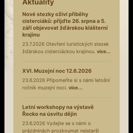
Aktuality
Nové stezky oživí příběhy
cisterciáků: přijďte 26. srpna a 5.
září objevovat žďárskou klášterní
krajinu
23.7.2026
Otevření turistických stezek
žďárskou cisterciáckou krajinou.
více...
XVI. Muzejní noc 12.6.2026
23.6.2026
Připomeňte si s námi letošní
ročník muzejní noci.
více...
Letní workshopy na výstavě
Řecko na úsvitu dějin
23.6.2026
Vydejte se s námi o
prázdninách prozkoumat nejstarší