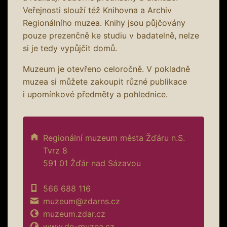
Veřejnosti slouží též Knihovna a Archiv
Regionálního muzea. Knihy jsou půjčovány
pouze prezenčně ke studiu v badatelně, nelze
si je tedy vypůjčit domů.
Muzeum je otevřeno celoročně. V pokladně
muzea si můžete zakoupit různé publikace
i upomínkové předměty a pohlednice.
Regionální muzeum města Žďáru n.S.
Tvrz 8
591 01 Žďár nad Sázavou
566 688 116
muzeum@zdarns.cz
muzeum.zdar.cz
www.do-muzea.cz