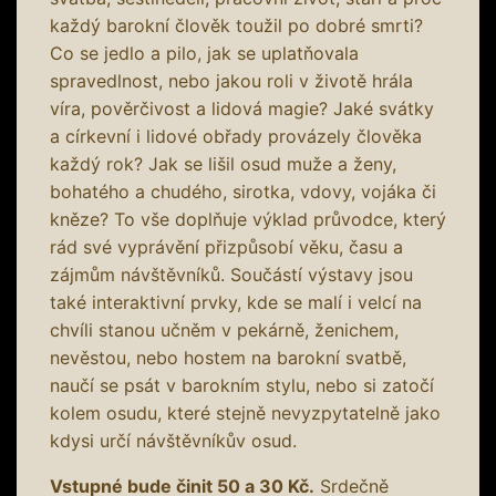
každý barokní člověk toužil po dobré smrti?
Co se jedlo a pilo, jak se uplatňovala
spravedlnost, nebo jakou roli v životě hrála
víra, pověrčivost a lidová magie? Jaké svátky
a církevní i lidové obřady provázely člověka
každý rok? Jak se lišil osud muže a ženy,
bohatého a chudého, sirotka, vdovy, vojáka či
kněze? To vše doplňuje výklad průvodce, který
rád své vyprávění přizpůsobí věku, času a
zájmům návštěvníků. Součástí výstavy jsou
také interaktivní prvky, kde se malí i velcí na
chvíli stanou učněm v pekárně, ženichem,
nevěstou, nebo hostem na barokní svatbě,
naučí se psát v barokním stylu, nebo si zatočí
kolem osudu, které stejně nevyzpytatelně jako
kdysi určí návštěvníkův osud.
Vstupné bude činit 50 a 30 Kč.
Srdečně