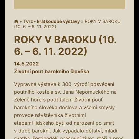
»
Tvrz - krátkodobé výstavy
»
ROKY V BAROKU
(10. 6. – 6. 11. 2022)
ROKY V BAROKU (10.
6. – 6. 11. 2022)
14.5.2022
Životní pouť barokního člověka
Výpravná výstava k 300. výročí posvěcení
poutního kostela sv. Jana Nepomuckého na
Zelené hoře s podtitulem Životní pouť
barokního člověka doslova a všemi smysly
provede návštěvníka životními
etapami lidského bytí od narození po smrt
v době barokní. Jak vypadalo dětství, mládí,
svatba, šestinedělí, pracovní život, stáří a proč