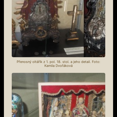
Přenosný oltářík z 1. pol. 18. stol. a jeho detail. Foto:
Kamila Dvořáková