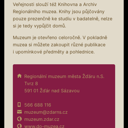
Veřejnosti slouží též Knihovna a Archiv
Regionálního muzea. Knihy jsou půjčovány
pouze prezenčně ke studiu v badatelně, nelze
si je tedy vypůjčit domů.
Muzeum je otevřeno celoročně. V pokladně
muzea si můžete zakoupit různé publikace
i upomínkové předměty a pohlednice.
Regionální muzeum města Žďáru n.S.
Tvrz 8
591 01 Žďár nad Sázavou
566 688 116
muzeum@zdarns.cz
muzeum.zdar.cz
www.do-muzea.cz