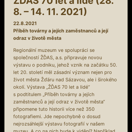
ŽĎAS 70 let a lidé (28.
8. – 14. 11. 2021)
22.8.2021
Příběh továrny a jejích zaměstnanců a její
odraz v životě města
Regionální muzeum ve spolupráci se
společností ŽĎAS, a.s. připravuje novou
výstavu o podniku, jehož vznik na začátku 50.
let 20. století měl zásadní význam nejen pro
život města Žďáru nad Sázavou, ale i širokého
okolí. Výstava „ŽĎAS 70 let a lidé“
s podtitulem „Příběh továrny a jejích
zaměstnanců a její odraz v životě města“
připomene tuto historii více než 350
fotografiemi. Jde nepochybně o dosud
nejrozsáhlejší výstavu fotografií v našem
muzeu. A co na nich bude k vidění? Například