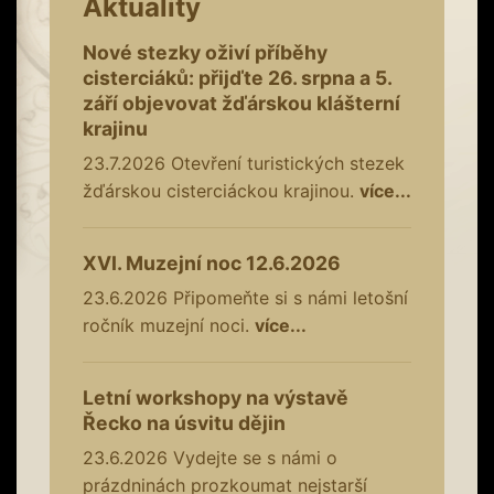
Aktuality
Nové stezky oživí příběhy
cisterciáků: přijďte 26. srpna a 5.
září objevovat žďárskou klášterní
krajinu
23.7.2026
Otevření turistických stezek
žďárskou cisterciáckou krajinou.
více...
XVI. Muzejní noc 12.6.2026
23.6.2026
Připomeňte si s námi letošní
ročník muzejní noci.
více...
Letní workshopy na výstavě
Řecko na úsvitu dějin
23.6.2026
Vydejte se s námi o
prázdninách prozkoumat nejstarší