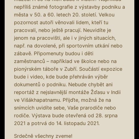
nepříliš známé fotografie z výstavby podniku a
města v 50. a 60. letech 20. století. Velkou
pozornost autoři věnovali lidem, kteří tu
pracovali, nebo ještě pracují. Neuvidíte je
jenom na pracovišti, ale i v jiných situacích,
např. na dovolené, při sportovním utkání nebo
zábavě. Připomenuty budou i děti
zaměstnanců – například ve školce nebo na
pionýrském táboře v Zubří. Součástí expozice
bude i video, kde bude přehráván výběr
dokumentů o podniku. Nebude chybět ani
reportáž z nejslavnější montáže Žďasu v Indii
ve Višákhapatnamu. Přijďte, možná že na
snímcích uvidíte sebe, Vaše prarodiče nebo
rodiče. Výstava bude otevřená od 28. srpna
2021 a potrvá do 14. listopadu 2021.
Srdečně všechny zveme!