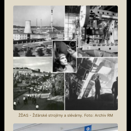
ŽĎAS - Žďárské strojírny a slévárny. Foto: Archiv RM