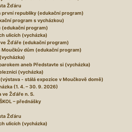
ta Žďáru
 první republiky (edukační program)
kační program s vycházkou)
 (edukační program)
h ulicích (vycházka)
y ve Žďáře (edukační program)
í a Moučkův dům (edukační program)
 (vycházka)
barokem aneb Představte si (vycházka)
eleznici (vycházka)
 (výstava - stálá expozice v Moučkově domě)
ázka (1. 4. – 30. 9. 2026)
 ve Žďáře n. S.
ŠKOL – přednášky
ta Žďáru
h ulicích (vycházka)