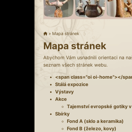
»
Mapa stránek
Mapa stránek
Abychom Vám usnadnili orientaci na naš
seznam všech stránek webu.
<span class="oi oi-home"></spa
Stálá expozice
Výstavy
Akce
Tajemství evropské gotiky v 
Sbírky
Fond A (sklo a keramika)
Fond B (železo, kovy)