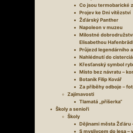
Co jsou termobarické 
Projev ke Dni vítězství
Žďárský Panther
Napoleon v muzeu
Milostné dobrodružstv
Elisabethou Hafenbräd
Průjezd legendárního 
Nahlédnutí do cisterciác
Křesťanský symbol ry
Místo bez návratu – ko
Botanik Filip Kovář
Za příběhy odboje – f
Zajímavosti
Tlamatá „příšerka“
Školy a senioři
Školy
Dějinami města Žďáru
S myslivcem do lesa – v