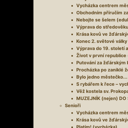
Vycházka centrem měs
Obchodním příručím za
Nebojte se šelem (edu
Výprava do středověku
Krása kovů ve žďárskýc
Konec 2. světové válk
Výprava do 19. stolet
Život v první republice
Putování za žďárským 
Procházka po zaniklé ž
Bylo jedno městečko...
S rybářem k řece – vych
Věž kostela sv. Prokopa
MUZEJNÍK (nejen) DO 
Senioři
Vycházka centrem měs
Krása kovů ve žďárskýc
Platím! (vycházka)