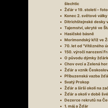
šlechtic
Žďár v 19. století – fo
Konec 2. světové války
Ditrichštejnské desky 
Tajemství, ukryté ve Š
Hasičské básně
Morimondský kříž ve 
70. let od "Vítězného ú
150. výročí narození Fr
O původu dýmky žďár
Chov ovcí a Zelená hor
Žďár a vznik Českoslo
Příbuzenská vazba žď
Svatý Prokop
Žďár a širší okolí na za
Žďár a okolí v době š
Dezerce rekrutů na Č
1. máj a Žďár