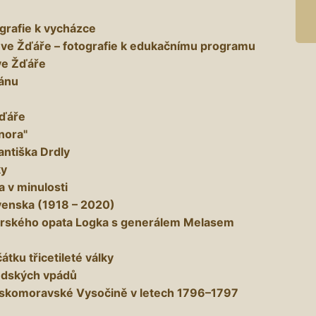
tografie k vycházce
 ve Žďáře – fotografie k edukačnímu programu
ve Žďáře
tánu
Žďáře
nora"
antiška Drdly
ky
a v minulosti
venska (1918 – 2020)
árského opata Logka s generálem Melasem
čátku třicetileté války
védských vpádů
eskomoravské Vysočině v letech 1796–1797