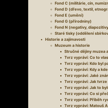
Fond C (militárie, cín, num
Fond D (dřevo, textil, etnogr
Fond E (umění)
Fond G (přírodniny)
Fond N (negativy, diapozitiv
Staré tisky (oddělení sbírk
Historie a zajímavosti
Muzeum a historie
Stručné dějiny muzea 
Tvrz vypráví: Co to vlas
Tvrz vypráví: Kdo byl 
Tvrz vypráví: Kdy a kde
Tvrz vypráví: Jaké zná
Tvrz vypráví: Jak tvrze
Tvrz vypráví: Jak to by
Tvrz vypráví: Co si přeč
Tvrz vypráví: Příběh r
Tvrz vypráví: Matouš A