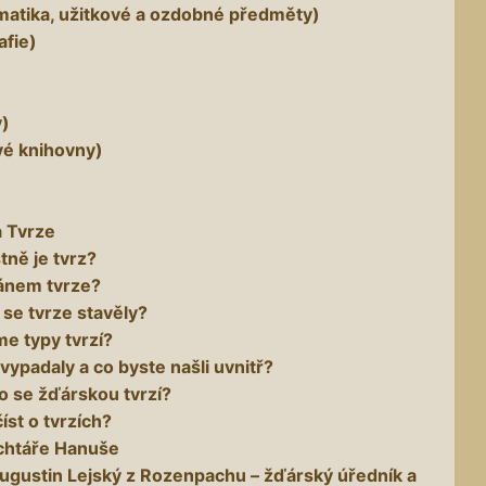
izmatika, užitkové a ozdobné předměty)
afie)
y)
ové knihovny)
a Tvrze
tně je tvrz?
pánem tvrze?
 se tvrze stavěly?
me typy tvrzí?
 vypadaly a co byste našli uvnitř?
lo se žďárskou tvrzí?
íst o tvrzích?
ychtáře Hanuše
ugustin Lejský z Rozenpachu – žďárský úředník a