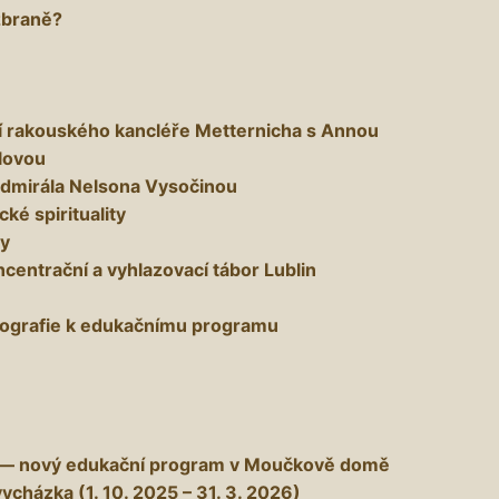
zbraně?
í rakouského kancléře Metternicha s Annou
lovou
admirála Nelsona Vysočinou
ké spirituality
by
ncentrační a vyhlazovací tábor Lublin
otografie k edukačnímu programu
 — nový edukační program v Moučkově domě
ycházka (1. 10. 2025 – 31. 3. 2026)