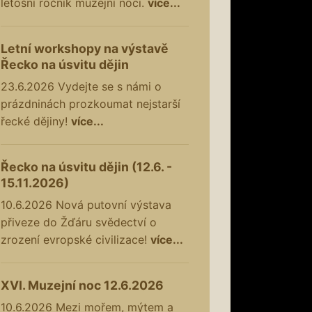
letošní ročník muzejní noci.
více...
Letní workshopy na výstavě
Řecko na úsvitu dějin
23.6.2026
Vydejte se s námi o
prázdninách prozkoumat nejstarší
řecké dějiny!
více...
Řecko na úsvitu dějin (12.6. -
15.11.2026)
10.6.2026
Nová putovní výstava
přiveze do Žďáru svědectví o
zrození evropské civilizace!
více...
XVI. Muzejní noc 12.6.2026
10.6.2026
Mezi mořem, mýtem a