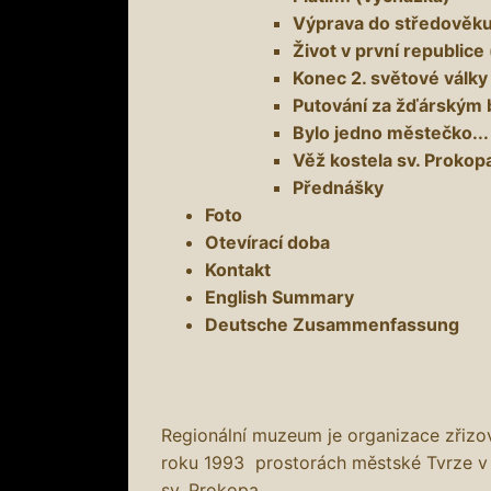
Výprava do středověku
Život v první republice
Konec 2. světové války
Putování za žďárským 
Bylo jedno městečko...
Věž kostela sv. Prokopa
Přednášky
Foto
Otevírací doba
Kontakt
English Summary
Deutsche Zusammenfassung
Regionální muzeum je organizace zřiz
roku 1993 prostorách městské Tvrze v
sv. Prokopa.