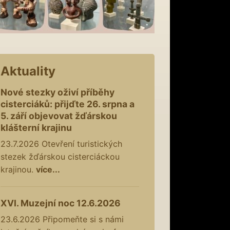
Aktuality
Nové stezky oživí příběhy
cisterciáků: přijďte 26. srpna a
5. září objevovat žďárskou
klášterní krajinu
23.7.2026
Otevření turistických
stezek žďárskou cisterciáckou
krajinou.
více...
XVI. Muzejní noc 12.6.2026
23.6.2026
Připomeňte si s námi